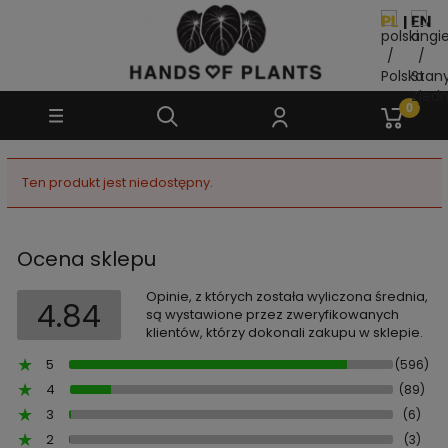
Ten produkt jest niedostępny.
Ocena sklepu
Opinie, z których została wyliczona średnia,
4.84
są wystawione przez zweryfikowanych
klientów, którzy dokonali zakupu w sklepie.
5
(596)
4
(89)
3
(6)
2
(3)