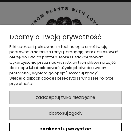
Dbamy o Twoją prywatność
Pliki cookies i pokrewne im technologie umożliwiają
poprawne działanie strony i pomagają nam dostosować
Dołącz do naszej
grupy facebookowej !
ofertę do Twoich potrzeb. Możesz zaakceptować
wykorzystanie przez nas wszystkich tych plików i przejść
do sklepu lub dostosować użycie plików do swoich
POMOC
preferencji, wybierając opcję "Dostosuj zgody".
Więcej o plikach cookies przeczytasz w naszej Polityce
prywatności.
SKLEP
zaakceptuj tylko niezbędne
ZAMÓWIENIA
dostosuj zgody
MOJE KONTO
zaakceptuj wszystkie
O NAS