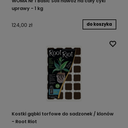
WOMA Nr 1 Basic Soil nawóz na cały cykl
uprawy - 1 kg
do koszyka
124,00 zł
Kostki gąbki torfowe do sadzonek / klonów
- Root Riot