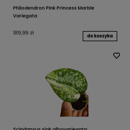
Philodendron Pink Princess Marble
Variegata
189,99 zł
do koszyka
Scindapsus siak albovariegata