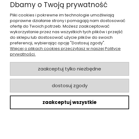
Dbamy o Twoją prywatność
«
1
2
3
4
5
...
10
»
Pliki cookies i pokrewne im technologie umożliwiają
poprawne działanie strony i pomagają nam dostosować
ofertę do Twoich potrzeb. Możesz zaakceptować
wykorzystanie przez nas wszystkich tych plików i przejść
do sklepu lub dostosować użycie plików do swoich
Newsletter
preferencji, wybierając opcję "Dostosuj zgody".
Więcej o plikach cookies przeczytasz w naszej Polityce
Podaj swój adres e-mail, jeśli chcesz otrzymywać informacje o
prywatności.
nowościach i najciekawszych promocjach
zaakceptuj tylko niezbędne
dostosuj zgody
zapisz się
zaakceptuj wszystkie
Twoje dane będą przetwarzane zgodnie z naszą
polityką
prywatności