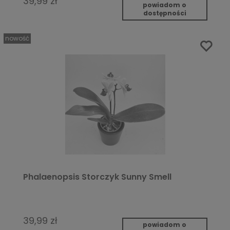
39,99 zł
powiadom o
dostępności
nowość
Phalaenopsis Storczyk Sunny Smell
39,99 zł
powiadom o