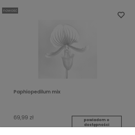
nowość
Paphiopedilum mix
69,99 zł
powiadom o
dostępności