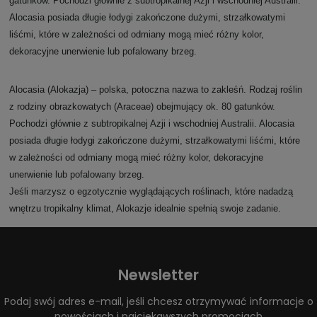
gatunków. Pochodzi głównie z subtropikalnej Azji i wschodniej Australii.
Alocasia posiada długie łodygi zakończone dużymi, strzałkowatymi
liśćmi, które w zależności od odmiany mogą mieć różny kolor,
dekoracyjne unerwienie lub pofalowany brzeg.
Alocasia (Alokazja) – polska, potoczna nazwa to zakleśń. Rodzaj roślin
z rodziny obrazkowatych (Araceae) obejmujący ok. 80 gatunków.
Pochodzi głównie z subtropikalnej Azji i wschodniej Australii. Alocasia
posiada długie łodygi zakończone dużymi, strzałkowatymi liśćmi, które
w zależności od odmiany mogą mieć różny kolor, dekoracyjne
unerwienie lub pofalowany brzeg.
Jeśli marzysz o egzotycznie wyglądających roślinach, które nadadzą
wnętrzu tropikalny klimat, Alokazje idealnie spełnią swoje zadanie.
Newsletter
Podaj swój adres e-mail, jeśli chcesz otrzymywać informacje o
nowościach i najciekawszych promocjach