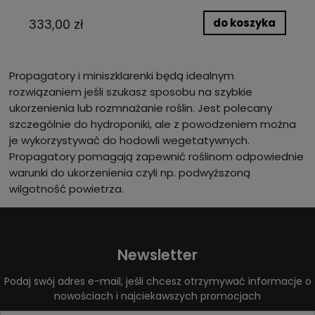
do koszyka
333,00 zł
Propagatory i miniszklarenki będą idealnym
rozwiązaniem jeśli szukasz sposobu na szybkie
ukorzenienia lub rozmnażanie roślin. Jest polecany
szczególnie do hydroponiki, ale z powodzeniem można
je wykorzystywać do hodowli wegetatywnych.
Propagatory pomagają zapewnić roślinom odpowiednie
warunki do ukorzenienia czyli np. podwyższoną
wilgotność powietrza.
Newsletter
Podaj swój adres e-mail, jeśli chcesz otrzymywać informacje o
nowościach i najciekawszych promocjach