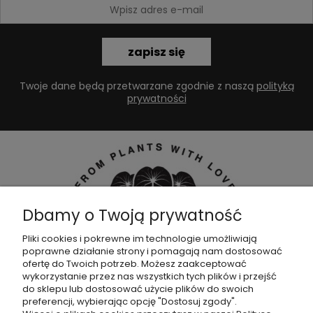
zapisz się
Twoje dane będą przetwarzane zgodnie z naszą
polityką
prywatności
Dbamy o Twoją prywatność
Pliki cookies i pokrewne im technologie umożliwiają
poprawne działanie strony i pomagają nam dostosować
Dołącz do naszej
grupy facebookowej !
ofertę do Twoich potrzeb. Możesz zaakceptować
wykorzystanie przez nas wszystkich tych plików i przejść
do sklepu lub dostosować użycie plików do swoich
POMOC
preferencji, wybierając opcję "Dostosuj zgody".