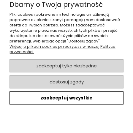
Dbamy o Twoją prywatność
Pliki cookies i pokrewne im technologie umożliwiają
poprawne działanie strony i pomagają nam dostosować
ofertę do Twoich potrzeb. Możesz zaakceptować
Hoya polyneura - cięty węzeł
wykorzystanie przez nas wszystkich tych plików i przejść
do sklepu lub dostosować użycie plików do swoich
preferencji, wybierając opcję "Dostosuj zgody".
Więcej o plikach cookies przeczytasz w naszej Polityce
prywatności.
14,99 zł
do koszyka
zaakceptuj tylko niezbędne
«
1
2
3
4
5
...
20
»
dostosuj zgody
zaakceptuj wszystkie
Newsletter
Podaj swój adres e-mail, jeśli chcesz otrzymywać informacje o
nowościach i najciekawszych promocjach