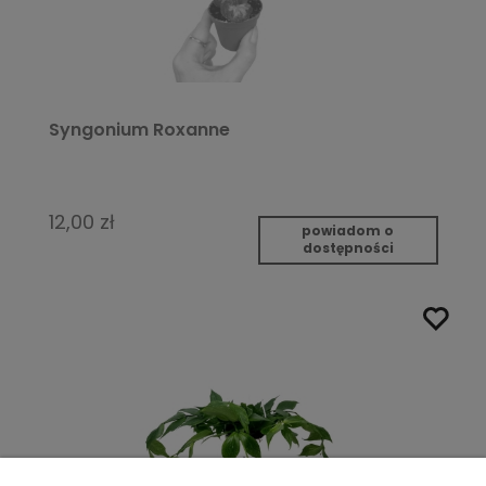
Syngonium Roxanne
12,00 zł
powiadom o
dostępności