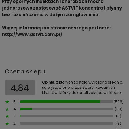
Przy opornych insektach i chorobach można
jednorazowo zastosować ASTVIT koncentrat płynny
bez rozcieńczania w dużym zamgławieniu.
Więcej informacji na stronie naszego partnera:
http://www.astvit.com.pl/
Ocena sklepu
Opinie, z których została wyliczona średnia,
4.84
są wystawione przez zweryfikowanych
klientów, którzy dokonali zakupu w sklepie.
5
(596)
4
(89)
3
(6)
2
(3)