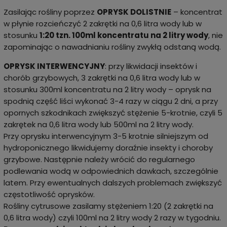
Zasilając rośliny poprzez
OPRYSK DOLISTNIE
– koncentrat
w płynie rozcieńczyć 2 zakrętki na 0,6 litra wody lub w
stosunku
1:20 tzn. 100ml koncentratu na 2 litry wody
, nie
zapominając o nawadnianiu rośliny zwykłą odstaną wodą.
OPRYSK INTERWENCYJNY
: przy likwidacji insektów i
chorób grzybowych, 3 zakrętki na 0,6 litra wody lub w
stosunku 300ml koncentratu na 2 litry wody – oprysk na
spodnią część liści wykonać 3-4 razy w ciągu 2 dni, a przy
opornych szkodnikach zwiększyć stężenie 5-krotnie, czyli 5
zakrętek na 0,6 litra wody lub 500ml na 2 litry wody.
Przy oprysku interwencyjnym 3-5 krotnie silniejszym od
hydroponicznego likwidujemy doraźnie insekty i choroby
grzybowe. Następnie należy wrócić do regularnego
podlewania wodą w odpowiednich dawkach, szczególnie
latem. Przy ewentualnych dalszych problemach zwiększyć
częstotliwość oprysków.
Rośliny cytrusowe zasilamy stężeniem 1:20 (2 zakrętki na
0,6 litra wody) czyli 100ml na 2 litry wody 2 razy w tygodniu.