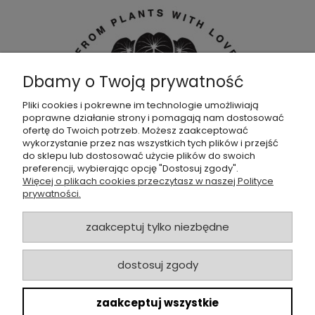
Dbamy o Twoją prywatność
Pliki cookies i pokrewne im technologie umożliwiają
poprawne działanie strony i pomagają nam dostosować
Dołącz do naszej
grupy facebookowej !
ofertę do Twoich potrzeb. Możesz zaakceptować
wykorzystanie przez nas wszystkich tych plików i przejść
do sklepu lub dostosować użycie plików do swoich
POMOC
preferencji, wybierając opcję "Dostosuj zgody".
Więcej o plikach cookies przeczytasz w naszej Polityce
prywatności.
SKLEP
zaakceptuj tylko niezbędne
ZAMÓWIENIA
dostosuj zgody
MOJE KONTO
zaakceptuj wszystkie
O NAS