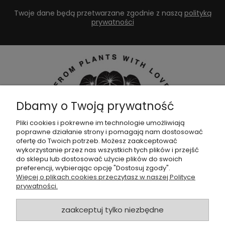
Twoje dane będą przetwarzane zgodnie z naszą
polityką
prywatności
Dbamy o Twoją prywatność
Pliki cookies i pokrewne im technologie umożliwiają
poprawne działanie strony i pomagają nam dostosować
Dołącz do naszej
grupy facebookowej !
ofertę do Twoich potrzeb. Możesz zaakceptować
wykorzystanie przez nas wszystkich tych plików i przejść
do sklepu lub dostosować użycie plików do swoich
POMOC
preferencji, wybierając opcję "Dostosuj zgody".
Więcej o plikach cookies przeczytasz w naszej Polityce
prywatności.
SKLEP
zaakceptuj tylko niezbędne
ZAMÓWIENIA