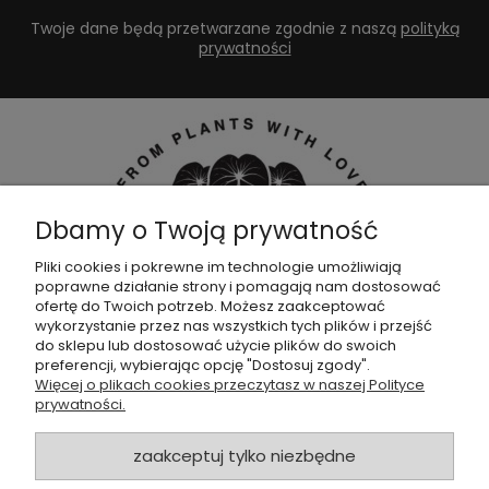
Twoje dane będą przetwarzane zgodnie z naszą
polityką
prywatności
Dbamy o Twoją prywatność
Pliki cookies i pokrewne im technologie umożliwiają
poprawne działanie strony i pomagają nam dostosować
Dołącz do naszej
grupy facebookowej !
ofertę do Twoich potrzeb. Możesz zaakceptować
wykorzystanie przez nas wszystkich tych plików i przejść
do sklepu lub dostosować użycie plików do swoich
POMOC
preferencji, wybierając opcję "Dostosuj zgody".
Więcej o plikach cookies przeczytasz w naszej Polityce
prywatności.
SKLEP
zaakceptuj tylko niezbędne
ZAMÓWIENIA