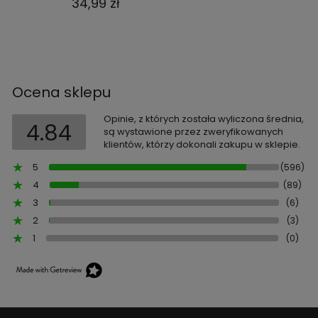
34,99 zł
Ocena sklepu
Opinie, z których została wyliczona średnia,
4.84
są wystawione przez zweryfikowanych
klientów, którzy dokonali zakupu w sklepie.
5
(596)
4
(89)
3
(6)
2
(3)
1
(0)