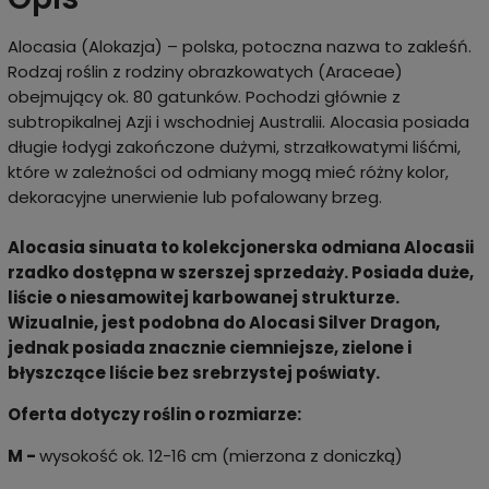
Alocasia (Alokazja) – polska, potoczna nazwa to zakleśń.
Rodzaj roślin z rodziny obrazkowatych (Araceae)
obejmujący ok. 80 gatunków. Pochodzi głównie z
subtropikalnej Azji i wschodniej Australii. Alocasia posiada
długie łodygi zakończone dużymi, strzałkowatymi liśćmi,
które w zależności od odmiany mogą mieć różny kolor,
dekoracyjne unerwienie lub pofalowany brzeg.
Alocasia sinuata to kolekcjonerska odmiana Alocasii
rzadko dostępna w szerszej sprzedaży. Posiada duże,
liście o niesamowitej karbowanej strukturze.
Wizualnie, jest podobna do Alocasi Silver Dragon,
jednak posiada znacznie ciemniejsze, zielone i
błyszczące liście bez srebrzystej poświaty.
Oferta dotyczy roślin o rozmiarze:
M -
wysokość ok. 12-16 cm (mierzona z doniczką)