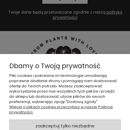
Twoje dane będą przetwarzane zgodnie z naszą
polityką
prywatności
Dbamy o Twoją prywatność
Pliki cookies i pokrewne im technologie umożliwiają
poprawne działanie strony i pomagają nam dostosować
Dołącz do naszej
grupy facebookowej !
ofertę do Twoich potrzeb. Możesz zaakceptować
wykorzystanie przez nas wszystkich tych plików i przejść
do sklepu lub dostosować użycie plików do swoich
POMOC
preferencji, wybierając opcję "Dostosuj zgody".
Więcej o plikach cookies przeczytasz w naszej Polityce
prywatności.
SKLEP
zaakceptuj tylko niezbędne
ZAMÓWIENIA