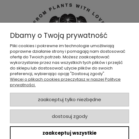
Dbamy o Twoją prywatność
Pliki cookies i pokrewne im technologie umożliwiają
poprawne działanie strony i pomagają nam dostosować
Dołącz do naszej
grupy facebookowej !
ofertę do Twoich potrzeb. Możesz zaakceptować
wykorzystanie przez nas wszystkich tych plików i przejść
do sklepu lub dostosować użycie plików do swoich
POMOC
preferencji, wybierając opcję "Dostosuj zgody".
Więcej o plikach cookies przeczytasz w naszej Polityce
prywatności.
SKLEP
zaakceptuj tylko niezbędne
ZAMÓWIENIA
dostosuj zgody
MOJE KONTO
zaakceptuj wszystkie
O NAS