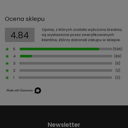
Ocena sklepu
Opinie, z których została wyliczona średnia,
4.84
są wystawione przez zweryfikowanych
klientów, którzy dokonali zakupu w sklepie.
5
(596)
4
(89)
3
(6)
2
(3)
1
(0)
Newsletter