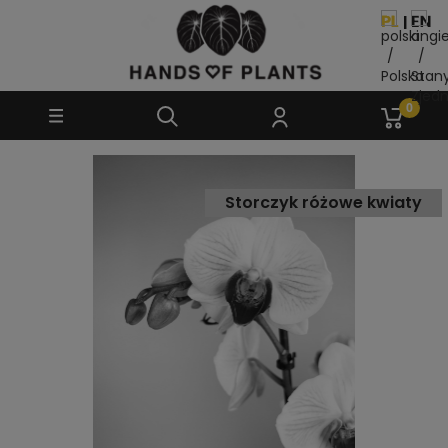
Storczyk różowe kwiaty