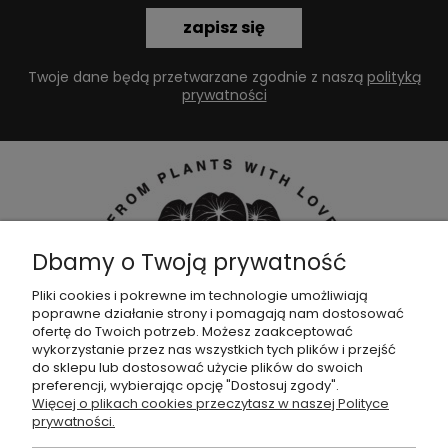
zapisz się
Twoje dane będą przetwarzane zgodnie z naszą
polityką
prywatności
Dbamy o Twoją prywatność
Pliki cookies i pokrewne im technologie umożliwiają
poprawne działanie strony i pomagają nam dostosować
Dołącz do naszej
grupy facebookowej !
ofertę do Twoich potrzeb. Możesz zaakceptować
wykorzystanie przez nas wszystkich tych plików i przejść
do sklepu lub dostosować użycie plików do swoich
POMOC
preferencji, wybierając opcję "Dostosuj zgody".
Więcej o plikach cookies przeczytasz w naszej Polityce
prywatności.
SKLEP