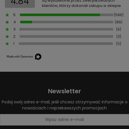
4.84
są wystawione przez zweryfikowanych
klientów, którzy dokonali zakupu w sklepie.
5
(596)
4
(89)
3
(6)
2
(3)
1
(0)
Newsletter
Podaj swój adres e-mail, jeśli chcesz otrzymywać informacje o
nowościach i najciekawszych promocjach