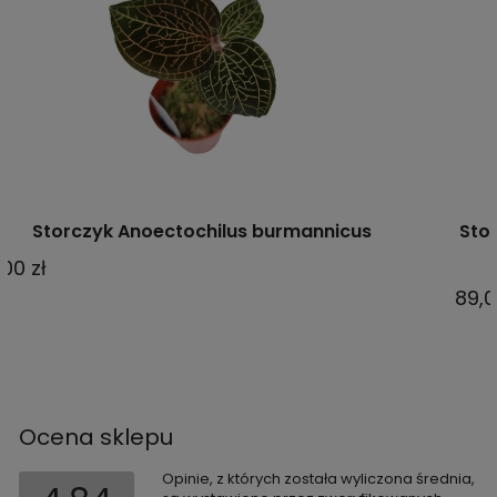
Storczyk Anoectochilus siamensis 'white center'
albolineatus varriegata
89,00 zł
Ocena sklepu
Opinie, z których została wyliczona średnia,