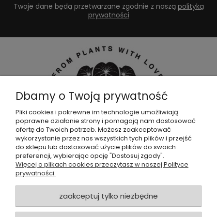
Twoje dane będą przetwarzane zgodnie z naszą
polityką
prywatności
Dbamy o Twoją prywatność
Pliki cookies i pokrewne im technologie umożliwiają
poprawne działanie strony i pomagają nam dostosować
Dołącz do naszej
grupy facebookowej !
ofertę do Twoich potrzeb. Możesz zaakceptować
wykorzystanie przez nas wszystkich tych plików i przejść
do sklepu lub dostosować użycie plików do swoich
POMOC
preferencji, wybierając opcję "Dostosuj zgody".
Więcej o plikach cookies przeczytasz w naszej Polityce
prywatności.
SKLEP
zaakceptuj tylko niezbędne
ZAMÓWIENIA