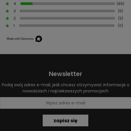
4
(89)
3
(6)
2
(3)
1
(0)
Newsletter
Podaj swój adres e-mail, jeśli chcesz otrzymywać informacje o
nowościach i najciekawszych promocjach
zapisz się