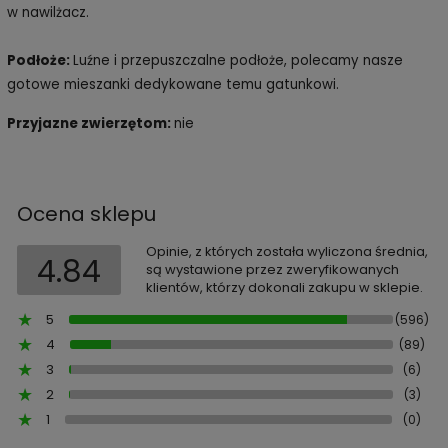
w nawilżacz.
Podłoże:
Luźne i przepuszczalne podłoże, polecamy nasze
gotowe mieszanki dedykowane temu gatunkowi.
Przyjazne zwierzętom:
nie
Ocena sklepu
Opinie, z których została wyliczona średnia,
4.84
są wystawione przez zweryfikowanych
klientów, którzy dokonali zakupu w sklepie.
5
(596)
4
(89)
3
(6)
2
(3)
1
(0)