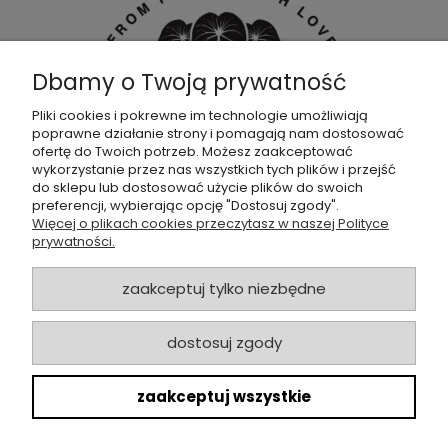
Dbamy o Twoją prywatność
Pliki cookies i pokrewne im technologie umożliwiają
poprawne działanie strony i pomagają nam dostosować
Dołącz do naszej
grupy facebookowej !
ofertę do Twoich potrzeb. Możesz zaakceptować
wykorzystanie przez nas wszystkich tych plików i przejść
do sklepu lub dostosować użycie plików do swoich
POMOC
preferencji, wybierając opcję "Dostosuj zgody".
Więcej o plikach cookies przeczytasz w naszej Polityce
prywatności.
SKLEP
zaakceptuj tylko niezbędne
ZAMÓWIENIA
dostosuj zgody
MOJE KONTO
zaakceptuj wszystkie
O NAS
Copyrights @ 2022 HandsofPlants.pl