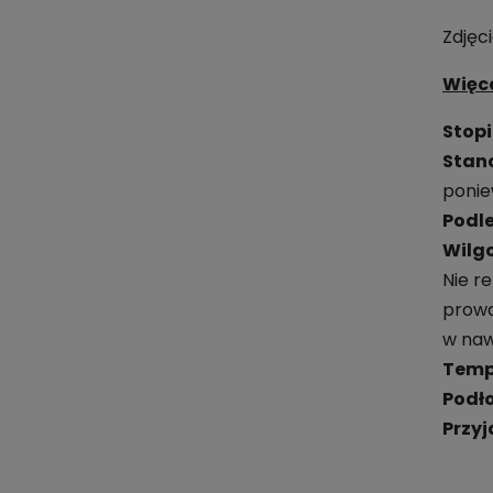
Zdjęc
Więce
Stopi
Stan
ponie
Podl
Wilgo
Nie r
prowa
w naw
Temp
Podł
Przyj