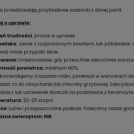
ia przedstawiają przykładowe sadzonki z danej partii.
j o uprawie:
eń trudności
: proste w uprawie
owisko
: Jasne z rozproszonym światłem, lub półcieniste
waż może przypalić liście.
ewanie:
Umiarkowanie, gdy przeschnie wierzchnia warstw
tność powietrza:
minimum 60%.
ekomendujemy zraszania roślin, ponieważ w warunkach do
dzić to do obsychania lub choroby grzybowej. Zdecydow
ilżacz lub ustawienie doniczki na podstawce z keramzyt
eratura:
20-25 stopni
oże:
Luźne i przepuszczalne podłoże. Polecamy nasze go
azne zwierzętom: NIE