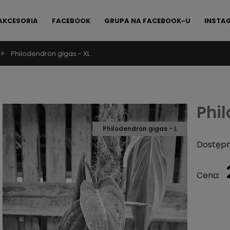
AKCESORIA
FACEBOOK
GRUPA NA FACEBOOK-U
INSTA
»
Philodendron gigas - XL
FAQ
KONTAKT
Phi
Philodendron gigas - L
Dostępn
Cena: