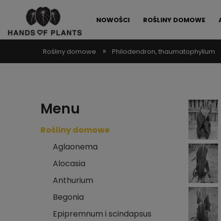
NOWOŚCI
ROŚLINY DOMOWE
»
Rośliny domowe
Philodendron, thaumatophyllum
ALLEGRO LOKALNIE
PROMOCJE
Menu
Rośliny domowe
Aglaonema
Alocasia
Anthurium
Begonia
Epipremnum i scindapsus