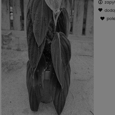
zapy
doda
pol