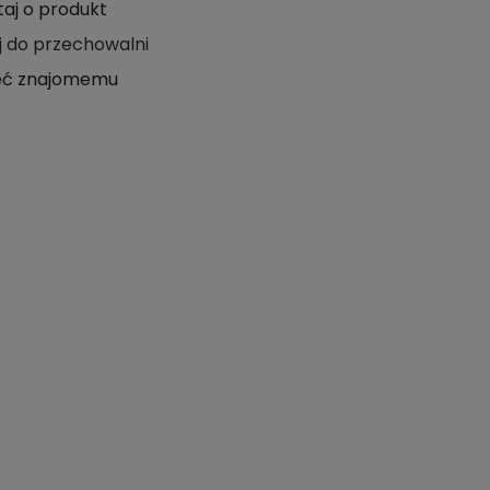
taj o produkt
j do przechowalni
eć znajomemu