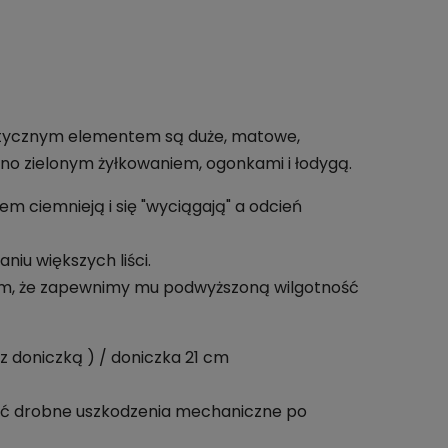
rystycznym elementem są duże, matowe,
asno zielonym żyłkowaniem, ogonkami i łodygą.
m ciemnieją i się "wyciągają" a odcień
iu większych liści.
iem, że zapewnimy mu podwyższoną wilgotność
 doniczką ) / doniczka 21 cm
być drobne uszkodzenia mechaniczne po