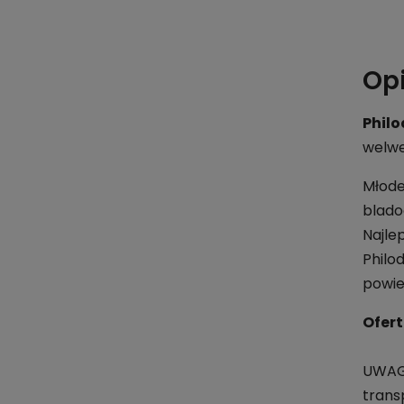
Op
Phil
welwe
Młode
blado
Najle
Philo
powie
Ofert
UWAGA
trans