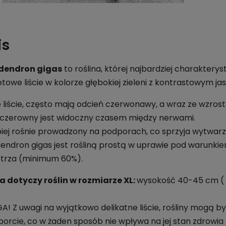
is
odendron gigas
to roślina, której najbardziej charakte
towe liście w kolorze głębokiej zieleni z kontrastowym j
 liście, często mają odcień czerwonawy, a wraz ze wzroste
czerowny jest widoczny czasem między nerwami.
piej rośnie prowadzony na podporach, co sprzyja wytwarzan
dendron gigas jest rośliną prostą w uprawie pod warunk
trza (minimum 60%).
a dotyczy roślin w rozmiarze XL:
wysokość 40-45 cm ( z
! Z uwagi na wyjątkowo delikatne liście, rośliny mogą 
porcie, co w żaden sposób nie wpływa na jej stan zdrowia