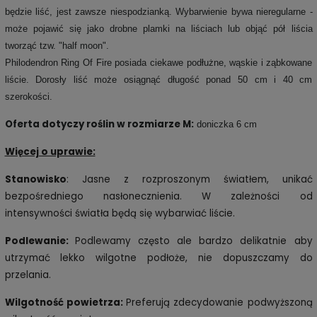
będzie liść, jest zawsze niespodzianką. Wybarwienie bywa nieregularne -
może pojawić się jako drobne plamki na liściach lub objąć pół liścia
tworząć tzw. "half moon".
Philodendron Ring Of Fire posiada ciekawe podłużne, wąskie i ząbkowane
liście. Dorosły liść może osiągnąć długość ponad 50 cm i 40 cm
szerokości.
Oferta dotyczy roślin w rozmiarze M:
doniczka 6 cm
Więcej o uprawie:
Stanowisko
: Jasne z rozproszonym światłem, unikać
bezpośredniego nasłonecznienia. W zależności od
intensywności światła będą się wybarwiać liście.
Podlewanie:
Podlewamy często ale bardzo delikatnie aby
utrzymać lekko wilgotne podłoże, nie dopuszczamy do
przelania.
Wilgotność powietrza:
Preferują zdecydowanie podwyższoną