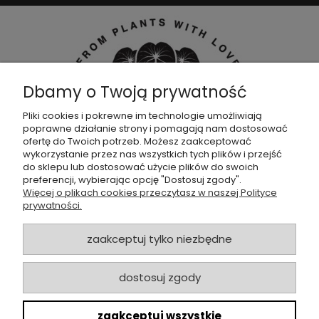
Dbamy o Twoją prywatność
Pliki cookies i pokrewne im technologie umożliwiają
poprawne działanie strony i pomagają nam dostosować
Dołącz do naszej
grupy facebookowej !
ofertę do Twoich potrzeb. Możesz zaakceptować
wykorzystanie przez nas wszystkich tych plików i przejść
do sklepu lub dostosować użycie plików do swoich
POMOC
preferencji, wybierając opcję "Dostosuj zgody".
Więcej o plikach cookies przeczytasz w naszej Polityce
prywatności.
SKLEP
zaakceptuj tylko niezbędne
ZAMÓWIENIA
dostosuj zgody
MOJE KONTO
zaakceptuj wszystkie
O NAS