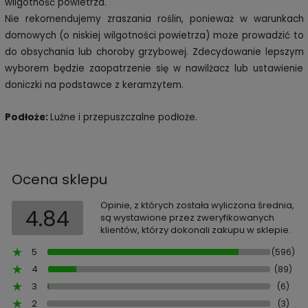
wilgotność powietrza.
Nie rekomendujemy zraszania roślin, ponieważ w warunkach
domowych (o niskiej wilgotności powietrza) może prowadzić to
do obsychania lub choroby grzybowej. Zdecydowanie lepszym
wyborem będzie zaopatrzenie się w nawilżacz lub ustawienie
doniczki na podstawce z keramzytem.
Podłoże:
Luźne i przepuszczalne podłoże.
Ocena sklepu
Opinie, z których została wyliczona średnia,
4.84
są wystawione przez zweryfikowanych
klientów, którzy dokonali zakupu w sklepie.
5
(596)
4
(89)
3
(6)
2
(3)