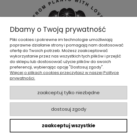
Dbamy o Twoją prywatność
Pliki cookies i pokrewne im technologie umożliwiają
poprawne działanie strony i pomagają nam dostosować
Dołącz do naszej
grupy facebookowej !
ofertę do Twoich potrzeb. Możesz zaakceptować
wykorzystanie przez nas wszystkich tych plików i przejść
do sklepu lub dostosować użycie plików do swoich
POMOC
preferencji, wybierając opcję "Dostosuj zgody".
Więcej o plikach cookies przeczytasz w naszej Polityce
prywatności.
SKLEP
zaakceptuj tylko niezbędne
ZAMÓWIENIA
dostosuj zgody
MOJE KONTO
zaakceptuj wszystkie
O NAS