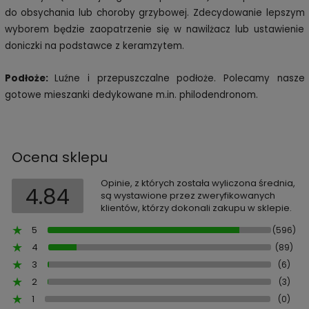
do obsychania lub choroby grzybowej. Zdecydowanie lepszym
wyborem będzie zaopatrzenie się w nawilżacz lub ustawienie
doniczki na podstawce z keramzytem.
Podłoże:
Luźne i przepuszczalne podłoże. Polecamy nasze
gotowe mieszanki dedykowane m.in. philodendronom.
Ocena sklepu
Opinie, z których została wyliczona średnia,
4.84
są wystawione przez zweryfikowanych
klientów, którzy dokonali zakupu w sklepie.
5
(596)
4
(89)
3
(6)
2
(3)
1
(0)