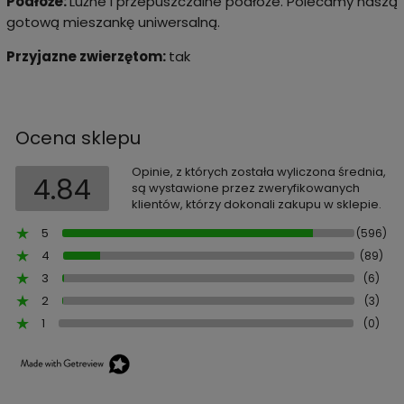
Podłoże:
Luźne i przepuszczalne podłoże. Polecamy naszą
gotową mieszankę uniwersalną.
Przyjazne zwierzętom:
tak
Ocena sklepu
Opinie, z których została wyliczona średnia,
4.84
są wystawione przez zweryfikowanych
klientów, którzy dokonali zakupu w sklepie.
5
(596)
4
(89)
3
(6)
2
(3)
1
(0)