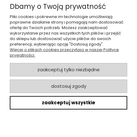
Dbamy o Twoją prywatność
Pliki cookies i pokrewne im technologie umożliwiają
poprawne działanie strony i pomagają nam dostosować
Dołącz do naszej
grupy facebookowej !
ofertę do Twoich potrzeb. Możesz zaakceptować
wykorzystanie przez nas wszystkich tych plików i przejść
do sklepu lub dostosować użycie plików do swoich
POMOC
preferencji, wybierając opcję "Dostosuj zgody".
Więcej o plikach cookies przeczytasz w naszej Polityce
prywatności.
SKLEP
zaakceptuj tylko niezbędne
ZAMÓWIENIA
dostosuj zgody
MOJE KONTO
zaakceptuj wszystkie
O NAS
Copyrights @ 2022 HandsofPlants.pl
pokaż pełną wersję strony
Sklep internetowy Shoper.pl