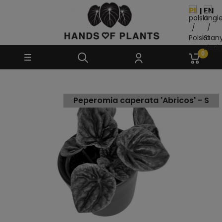
Peperomia caperata 'Abricos' - S