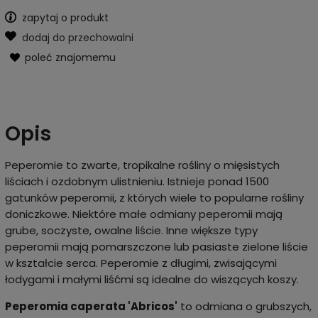
zapytaj o produkt
dodaj do przechowalni
poleć znajomemu
Opis
Peperomie to zwarte, tropikalne rośliny o mięsistych
liściach i ozdobnym ulistnieniu. Istnieje ponad 1500
gatunków peperomii, z których wiele to popularne rośliny
doniczkowe. Niektóre małe odmiany peperomii mają
grube, soczyste, owalne liście. Inne większe typy
peperomii mają pomarszczone lub pasiaste zielone liście
w kształcie serca. Peperomie z długimi, zwisającymi
łodygami i małymi liśćmi są idealne do wiszących koszy.
Peperomia caperata 'Abricos'
to odmiana o grubszych,