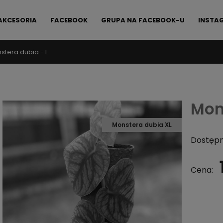
AKCESORIA
FACEBOOK
GRUPA NA FACEBOOK-U
INSTA
stera dubia - L
FAQ
KONTAKT
Mon
Monstera dubia XL
Dostępn
Cena: