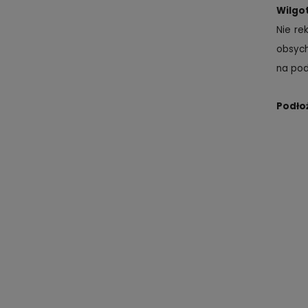
Wilgo
Nie re
obsych
na po
Podło