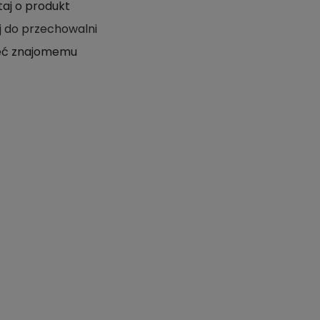
taj o produkt
j do przechowalni
eć znajomemu