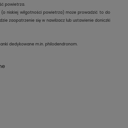
ć powietrza.
o niskiej wilgotności powietrza) może prowadzić to do
e zaopatrzenie się w nawilżacz lub ustawienie doniczki
zanki dedykowane m.in. philodendronom.
ne