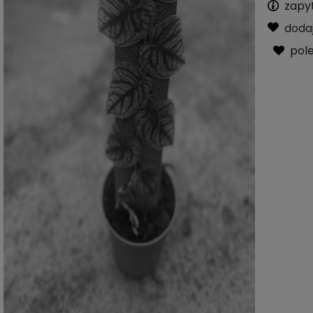
zapy
doda
pol