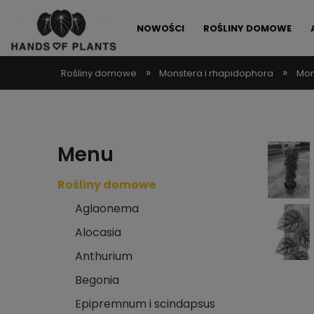
NOWOŚCI
ROŚLINY DOMOWE
»
»
Rośliny domowe
Monstera i rhapidophora
Mon
ALLEGRO LOKALNIE
PROMOCJE
Menu
Rośliny domowe
Aglaonema
Alocasia
Anthurium
Begonia
Epipremnum i scindapsus