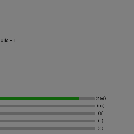
lis - L
(596)
(89)
(6)
(3)
(0)