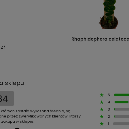
Rhaphidophora celatocau
 zł
a sklepu
5
84
4
3
z których została wyliczona średnia, są
ne przez zweryfikowanych klientów, którzy
2
 zakupu w sklepie.
1