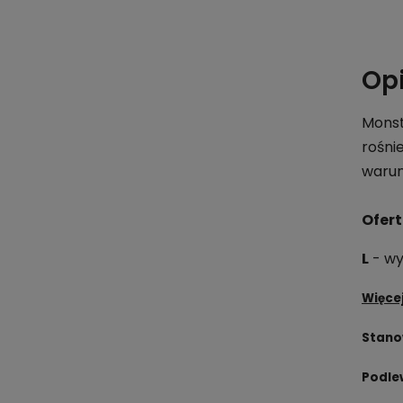
Op
Monst
rośni
warun
Ofert
L
- wy
Więcej
Stano
Podle