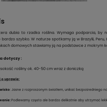
is
era dubia to rzadka roślina. Wymaga podparcia, by n
e bardzo szybko. W naturze spotkamy ją w Brazylii, Peru,
kach domowych stawiamy ją na podstawce z mokrym ke
a dotyczy :
sokość rośliny ok. 40-50 cm wraz z doniczką
 o uprawie:
wisko
: Jasne z rozproszonym światłem, unikać bezpośredniego na
wanie:
Podlewamy często ale bardzo delikatnie aby utrzymać lekk