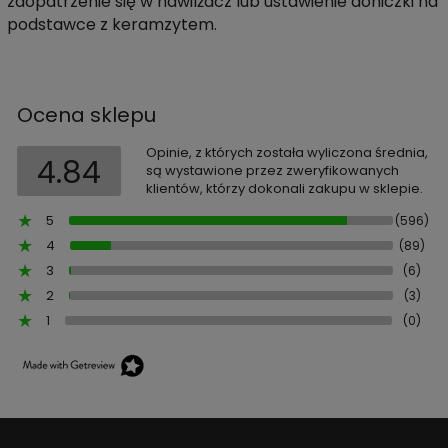
zaopatrzenie się w nawilżacz lub ustawienie doniczki na
podstawce z keramzytem.
Ocena sklepu
Opinie, z których została wyliczona średnia,
4.84
są wystawione przez zweryfikowanych
klientów, którzy dokonali zakupu w sklepie.
5
(596)
4
(89)
3
(6)
2
(3)
1
(0)