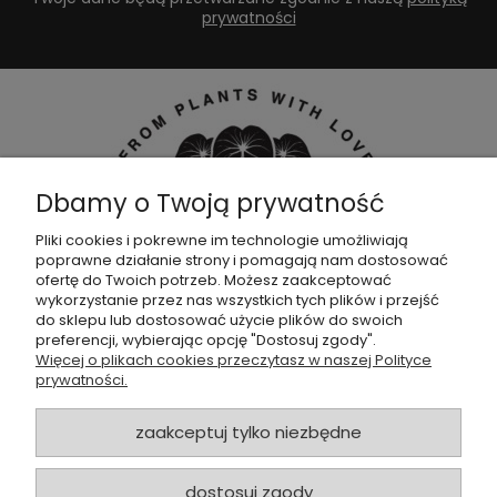
prywatności
Dbamy o Twoją prywatność
Pliki cookies i pokrewne im technologie umożliwiają
poprawne działanie strony i pomagają nam dostosować
Dołącz do naszej
grupy facebookowej !
ofertę do Twoich potrzeb. Możesz zaakceptować
wykorzystanie przez nas wszystkich tych plików i przejść
do sklepu lub dostosować użycie plików do swoich
POMOC
preferencji, wybierając opcję "Dostosuj zgody".
Więcej o plikach cookies przeczytasz w naszej Polityce
prywatności.
SKLEP
zaakceptuj tylko niezbędne
ZAMÓWIENIA
dostosuj zgody