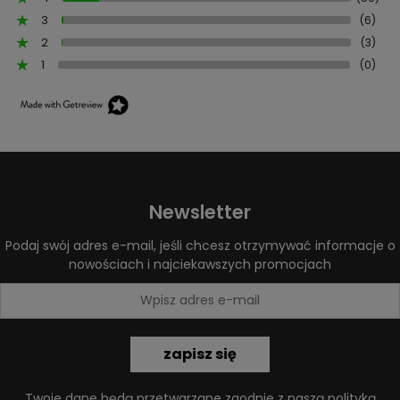
3
(6)
2
(3)
1
(0)
Newsletter
Podaj swój adres e-mail, jeśli chcesz otrzymywać informacje o
nowościach i najciekawszych promocjach
zapisz się
Twoje dane będą przetwarzane zgodnie z naszą
polityką