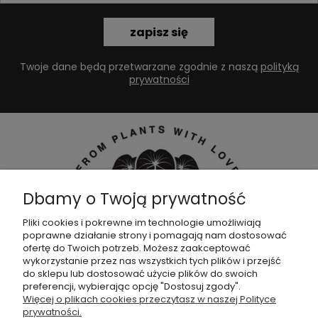
zapisz się
Twoje dane będą przetwarzane zgodnie z naszą
polityką
prywatności
Dbamy o Twoją prywatność
Pliki cookies i pokrewne im technologie umożliwiają
poprawne działanie strony i pomagają nam dostosować
Dołącz do naszej
grupy facebookowej !
ofertę do Twoich potrzeb. Możesz zaakceptować
wykorzystanie przez nas wszystkich tych plików i przejść
do sklepu lub dostosować użycie plików do swoich
POMOC
preferencji, wybierając opcję "Dostosuj zgody".
Więcej o plikach cookies przeczytasz w naszej Polityce
prywatności.
SKLEP