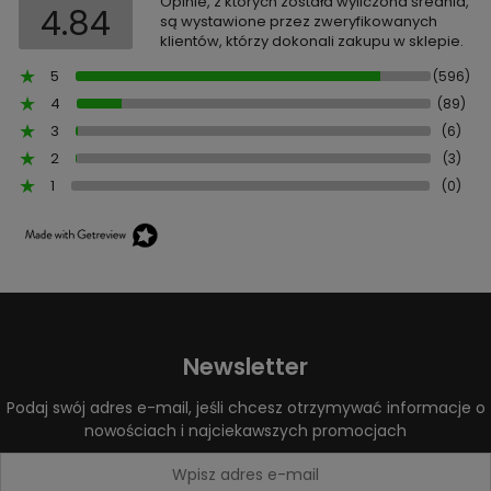
Opinie, z których została wyliczona średnia,
4.84
są wystawione przez zweryfikowanych
klientów, którzy dokonali zakupu w sklepie.
5
(596)
4
(89)
3
(6)
2
(3)
1
(0)
Newsletter
Podaj swój adres e-mail, jeśli chcesz otrzymywać informacje o
nowościach i najciekawszych promocjach