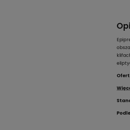
Op
Epipr
obsza
klifa
elipt
Ofert
Więce
Stan
Podl