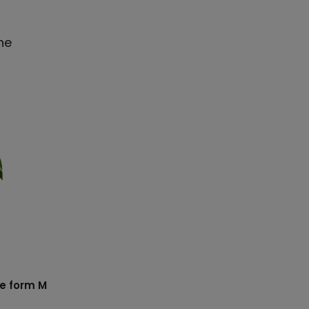
ne
e form M