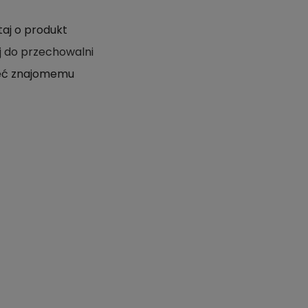
taj o produkt
j do przechowalni
eć znajomemu