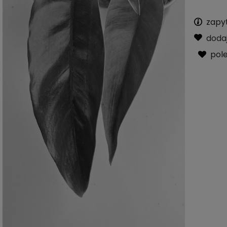
zapy
doda
pol