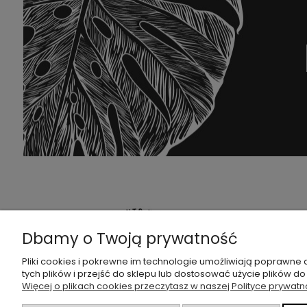
PO
Dbamy o Twoją prywatność
FAQ
Pliki cookies i pokrewne im technologie umożliwiają poprawne
tych plików i przejść do sklepu lub dostosować użycie plików do
Zwrot
Więcej o plikach cookies przeczytasz w naszej Polityce prywatn
śledź nas na:
Regu