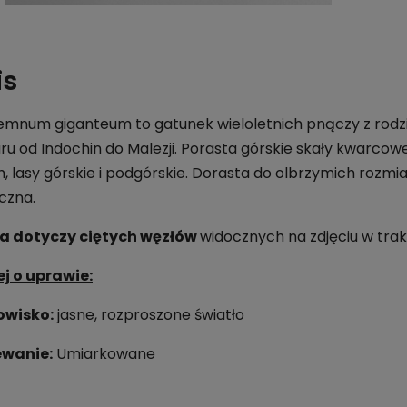
is
emnum giganteum to gatunek wieloletnich pnączy z rodz
ru od Indochin do Malezji. Porasta górskie skały kwarco
ch, lasy górskie i podgórskie. Dorasta do olbrzymich rozmia
yczna.
a dotyczy ciętych węzłów
widocznych na zdjęciu w tra
j o uprawie:
owisko:
jasne, rozproszone światło
ewanie:
Umiarkowane