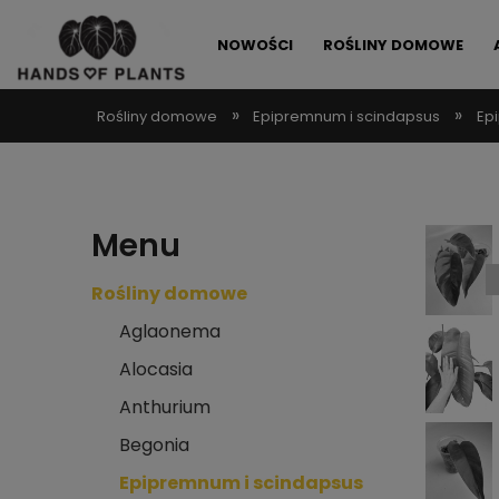
NOWOŚCI
ROŚLINY DOMOWE
»
»
Rośliny domowe
Epipremnum i scindapsus
Ep
ALLEGRO LOKALNIE
PROMOCJE
Menu
Rośliny domowe
Aglaonema
Alocasia
Anthurium
Begonia
Epipremnum i scindapsus