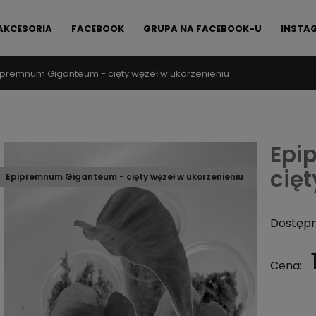
AKCESORIA
FACEBOOK
GRUPA NA FACEBOOK-U
INSTA
ipremnum Giganteum - cięty węzeł w ukorzenieniu
FAQ
KONTAKT
Epi
cięt
Epipremnum Giganteum - cięty węzeł w ukorzenieniu
Dostępn
Cena: