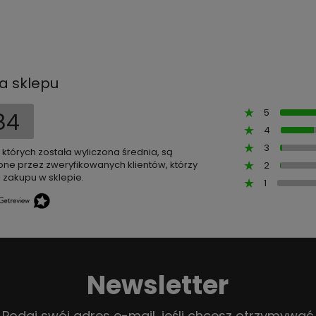
a sklepu
5
84
4
3
z których została wyliczona średnia, są
ne przez zweryfikowanych klientów, którzy
2
 zakupu w sklepie.
1
Newsletter
Podaj swój adres e-mail, jeśli chcesz otrzymywać