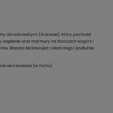
iny obrazkowatych (Araceae), który pochodzi
we, wapienie oraz marmury na zboczach wzgórz i
rów. Blaszka liściowa jest całobrzega i podłużnie
kcie ukorzeniania (w mchu)