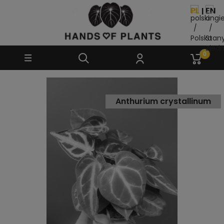
Anthurium crystallinum