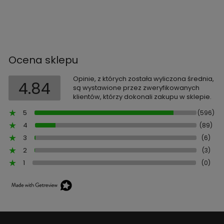
Ocena sklepu
Opinie, z których została wyliczona średnia,
4.84
są wystawione przez zweryfikowanych
klientów, którzy dokonali zakupu w sklepie.
5
(596)
4
(89)
3
(6)
2
(3)
1
(0)