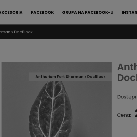
AKCESORIA
FACEBOOK
GRUPA NA FACEBOOK-U
INSTA
erman x DocBlock
FAQ
KONTAKT
Ant
Doc
Anthurium Fort Sherman x DocBlock
Dostępn
Cena: