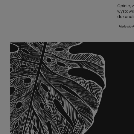
Opinie, 
wystawio
dokonali