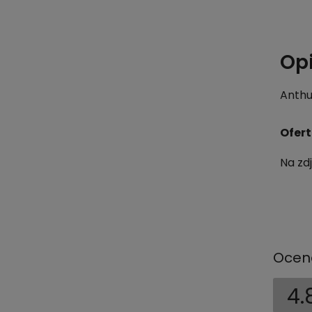
Op
Anthu
Ofert
Na zd
Ocen
4.