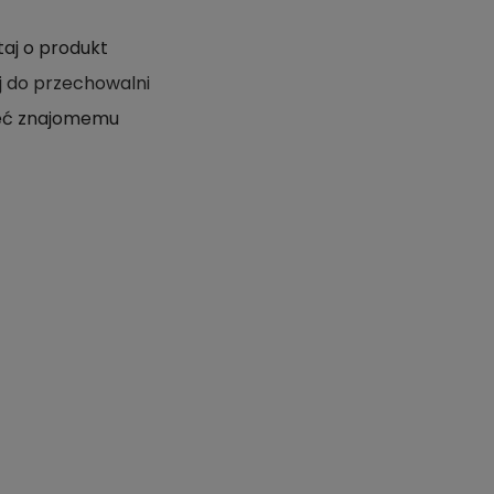
taj o produkt
j do przechowalni
eć znajomemu