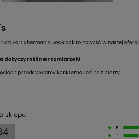
is
rium Fort Sherman x DocBlock to nowość w naszej ofercie,
a dotyczy roślin w rozmiarze M
jęciach przedstawiamy konkretna roślinę z oferty.
a sklepu
5
84
4