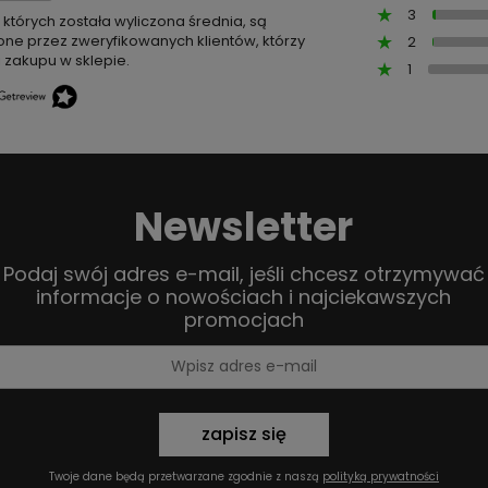
3
z których została wyliczona średnia, są
ne przez zweryfikowanych klientów, którzy
2
 zakupu w sklepie.
1
Newsletter
Podaj swój adres e-mail, jeśli chcesz otrzymywać
informacje o nowościach i najciekawszych
promocjach
zapisz się
Twoje dane będą przetwarzane zgodnie z naszą
polityką prywatności