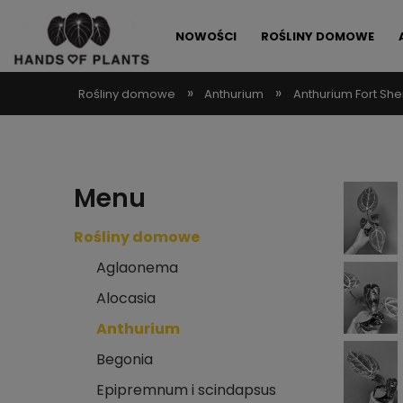
NOWOŚCI
ROŚLINY DOMOWE
»
»
Rośliny domowe
Anthurium
Anthurium Fort Sh
ALLEGRO LOKALNIE
PROMOCJE
Menu
Rośliny domowe
Aglaonema
Alocasia
Anthurium
Begonia
Epipremnum i scindapsus