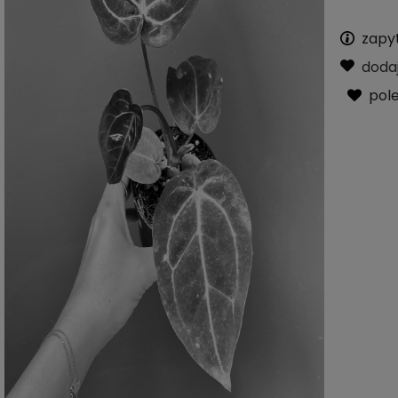
zapy
doda
pol