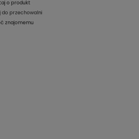
taj o produkt
j do przechowalni
eć znajomemu