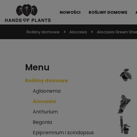
NOWOŚCI
ROŚLINY DOMOWE
»
»
Rośliny domowe
Alocasia
Alocasia Green Shie
ALLEGRO LOKALNIE
PROMOCJE
Menu
Rośliny domowe
Aglaonema
Alocasia
Anthurium
Begonia
Epipremnum i scindapsus