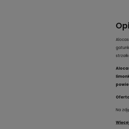
Op
Alocas
gatunk
strzał
Alocas
limon
powied
Oferta
Na zdj
Więcej