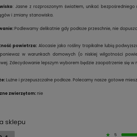
wisko
: Jasne z rozproszonym światłem, unikać bezpośredniego n
ągów i zmiany stanowiska.
wanie:
Podlewamy delikatnie gdy podłoże przeschnie, nie dopusz
tność powietrza:
Alocasie jako rośliny tropikalne lubią podwyż
, ponieważ w warunkach domowych (o niskiej wilgotności pow
wej. Zdecydowanie lepszym wyborem będzie zaopatrzenie się w n
że:
Luźne i przepuszczalne podłoże. Polecamy nasze gotowe mies
azne zwierzętom:
nie
a sklepu
5