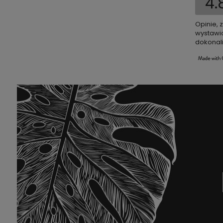
4.
Opinie, 
wystawio
dokonali