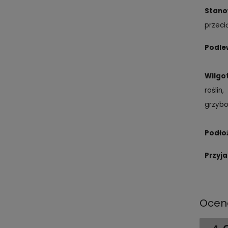
Stano
przeci
Podle
Wilgo
roślin
grzybo
Podło
Przyj
Ocen