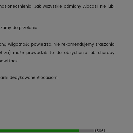
asłonecznienia. Jak wszystkie odmiany Alocasii nie lubi
czamy do przelania.
szoną wilgotność powietrza. Nie rekomendujemy zraszania
ietrza) może prowadzić to do obsychania lub choroby
awilżacz.
zanki dedykowane Alocasiom.
(596)