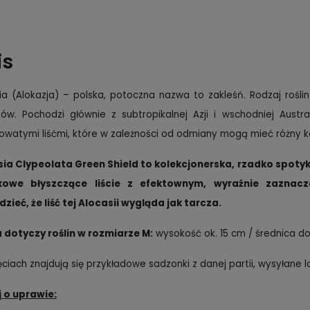
is
ia (Alokazja) – polska, potoczna nazwa to zakleśń. Rodzaj rośl
ów. Pochodzi głównie z subtropikalnej Azji i wschodniej Austra
kowatymi liśćmi, które w zależności od odmiany mogą mieć różny k
ia Clypeolata Green Shield to kolekcjonerska, rzadko spoty
kowe błyszczące liście z efektownym, wyraźnie zazna
zieć, że liść tej Alocasii wygląda jak tarcza.
 dotyczy roślin w rozmiarze M:
wysokość ok. 15 cm / średnica do
ęciach znajdują się przykładowe sadzonki z danej partii, wysyłane 
 o uprawie: