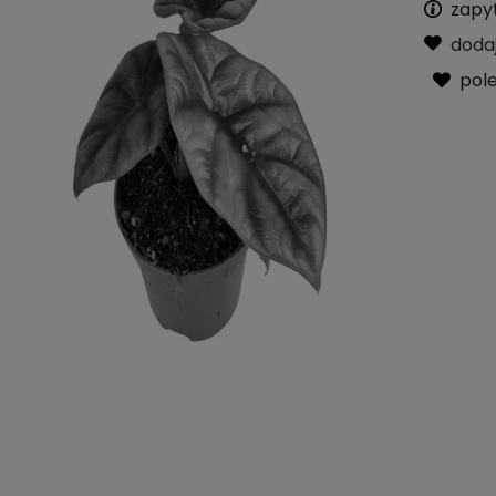
zapy
doda
pol