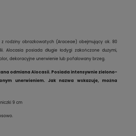
in z rodziny obrazkowatych (Araceae) obejmujący ok. 80
lii. Alocasia posiada długie łodygi zakończone dużymi,
olor, dekoracyjne unerwienie lub pofalowany brzeg.
kana odmiana Alocasii. Posiada intensywnie zielono-
czonym unerwieniem. Jak nazwa wskazuje, można
niczki 9 cm
losowo.