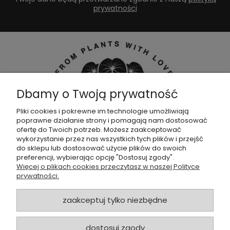
prywatności
Dbamy o Twoją prywatność
Pliki cookies i pokrewne im technologie umożliwiają
poprawne działanie strony i pomagają nam dostosować
Dołącz do naszej
grupy facebookowej !
ofertę do Twoich potrzeb. Możesz zaakceptować
wykorzystanie przez nas wszystkich tych plików i przejść
do sklepu lub dostosować użycie plików do swoich
POMOC
preferencji, wybierając opcję "Dostosuj zgody".
Więcej o plikach cookies przeczytasz w naszej Polityce
prywatności.
SKLEP
zaakceptuj tylko niezbędne
ZAMÓWIENIA
dostosuj zgody