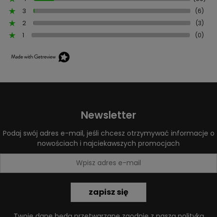
3
(6)
2
(3)
1
(0)
Newsletter
Podaj swój adres e-mail, jeśli chcesz otrzymywać informacje o
nowościach i najciekawszych promocjach
zapisz się
Twoje dane będą przetwarzane zgodnie z naszą
polityką