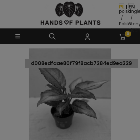
d008edfaae80f79f8acb7284ed9ea229