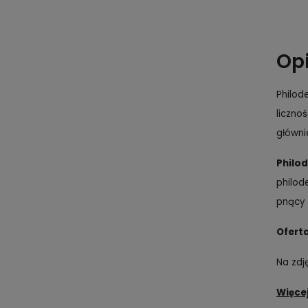
Op
Philod
liczno
główni
Philo
philod
pnący 
Oferta
Na zdj
Więcej