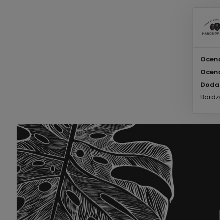
Ocena
Ocena
Doda
Bardz