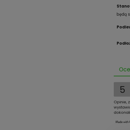
Stano
będą s
Podle
Podło
Oce
5
Opinie, 
wystawio
dokonali