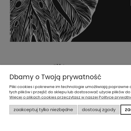
PO
Dbamy o Twoją prywatność
FAQ
Pliki cookies i pokrewne im technologie umożliwiają poprawne
tych plików i przejść do sklepu lub dostosować użycie plików do
Zwrot
Więcej o plikach cookies przeczytasz w naszej Polityce prywatn
śledź nas na:
Regu
Polit
zaakceptuj tylko niezbędne
dostosuj zgody
za
Dołącz do naszej
grupy facebookowej !
Kier