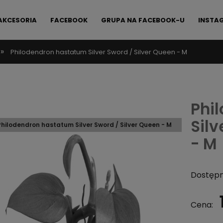
AKCESORIA
FACEBOOK
GRUPA NA FACEBOOK-U
INSTA
»
Philodendron hastatum Silver Sword / Silver Queen - M
FAQ
KONTAKT
Phi
Silv
Philodendron hastatum Silver Sword / Silver Queen - M
- M
Dostępn
Cena: