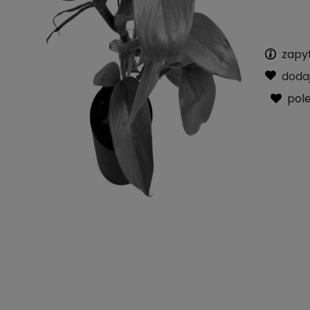
zapy
doda
pol