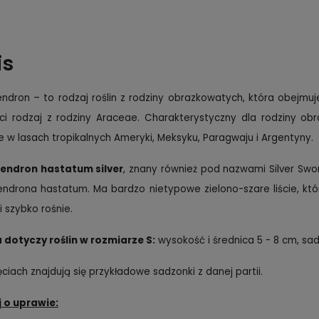
is
endron – to rodzaj roślin z rodziny obrazkowatych, która obejmu
ści rodzaj z rodziny Araceae. Charakterystyczny dla rodziny o
e w lasach tropikalnych Ameryki, Meksyku, Paragwaju i Argentyny.
dendron hastatum silver
, znany również pod nazwami Silver Swo
endrona hastatum. Ma bardzo nietypowe zielono-szare liście, które
i szybko rośnie.
 dotyczy roślin w rozmiarze
S:
wysokość i średnica 5 - 8 cm, sadz
ęciach znajdują się przykładowe sadzonki z danej partii.
 o uprawie: