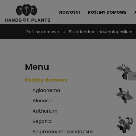
NOWOŚCI
ROŚLINY DOMOWE
»
Rośliny domowe
Philodendron, thaumatophyllum
ALLEGRO LOKALNIE
PROMOCJE
Menu
Rośliny domowe
Aglaonema
Alocasia
Anthurium
Begonia
Epipremnum i scindapsus