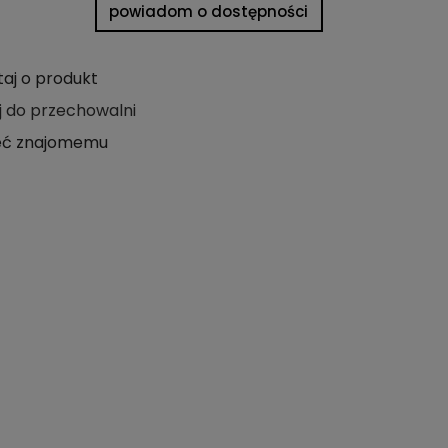
powiadom o dostępności
taj o produkt
j do przechowalni
eć znajomemu