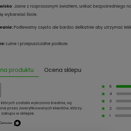
wisko
: Jasne z rozproszonym światłem, unikać bezpośredniego na
ię wybarwiać liście.
wanie:
Podlewamy często ale bardzo delikatnie aby utrzymać lekk
że:
Luźne i przepuszczalne podłoże.
na produktu
Ocena sklepu
5
4
3
z których została wyliczona średnia, są
ne przez zweryfikowanych klientów, którzy
2
 zakupu w sklepie.
1