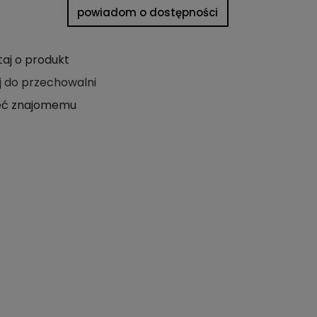
powiadom o dostępności
taj o produkt
j do przechowalni
eć znajomemu