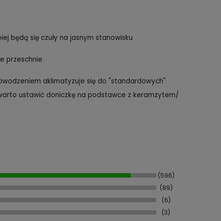
iej będą się czuły na jasnym stanowisku
ze przeschnie
powodzeniem aklimatyzuje się do "standardowych"
, warto ustawić doniczkę na podstawce z keramzytem/
(596)
(89)
(6)
(3)