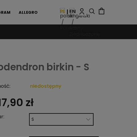
GRAM
ALLEGRO
odendron birkin - S
ość:
niedostępny
17,90 zł
r: