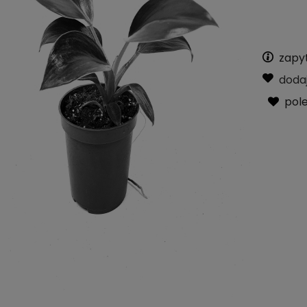
zapy
doda
pol