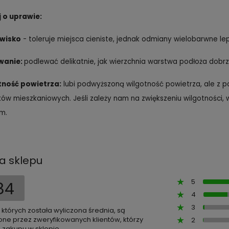
 o uprawie:
wisko
- toleruje miejsca cieniste, jednak odmiany wielobarwne lep
wanie:
podlewać delikatnie, jak wierzchnia warstwa podłoża dobr
tność powietrza:
lubi podwyższoną wilgotność powietrza, ale z 
ów mieszkaniowych. Jeśli zależy nam na zwiększeniu wilgotności
em.
a sklepu
5
84
4
3
z których została wyliczona średnia, są
ne przez zweryfikowanych klientów, którzy
2
 zakupu w sklepie.