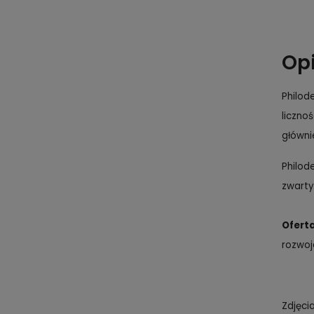
Op
Philod
liczno
główni
Philod
zwarty
Oferta
rozwoj
Zdjęci