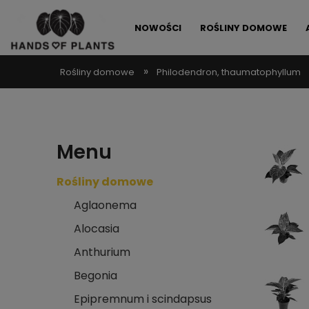
NOWOŚCI
ROŚLINY DOMOWE
»
Rośliny domowe
Philodendron, thaumatophyllum
ALLEGRO LOKALNIE
PROMOCJE
Menu
Rośliny domowe
Aglaonema
Alocasia
Anthurium
Begonia
Epipremnum i scindapsus