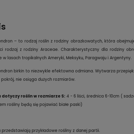
is
endron – to rodzaj roślin z rodziny obrazkowatych, która obejmu
ści rodzaj z rodziny Araceae. Charakterystyczny dla rodziny o
e w lasach tropikalnych Ameryki, Meksyku, Paragwaju i Argentyny.
endron birkin to niezwykle efektowna odmiana. Wytwarza przepiękne
 pokrój, nie osiąga dużych rozmiarów.
 dotyczy roślin w rozmiarze
S:
4 - 6 liści, średnica 6-10cm ( sa
em rośliny będą się pojawiać białe paski)
a przedstawiają przykładowe rośliny z danej partii.