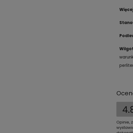
Więcej
Stano
Podle
Wilgo
warunk
perlit
Ocen
4.
Opinie, 
wystawio
dokonali