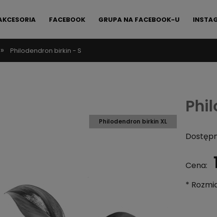
AKCESORIA
FACEBOOK
GRUPA NA FACEBOOK-U
INSTA
»
Philodendron birkin - S
FAQ
KONTAKT
Phil
Philodendron birkin XL
Dostępn
Cena:
*
Rozmia