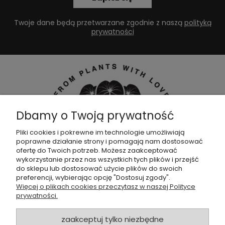
Twoje dane będą przetwarzane zgodnie z naszą
polityką
prywatności
Dbamy o Twoją prywatność
Pliki cookies i pokrewne im technologie umożliwiają
poprawne działanie strony i pomagają nam dostosować
Dołącz do naszej
grupy facebookowej !
ofertę do Twoich potrzeb. Możesz zaakceptować
wykorzystanie przez nas wszystkich tych plików i przejść
do sklepu lub dostosować użycie plików do swoich
POMOC
preferencji, wybierając opcję "Dostosuj zgody".
Więcej o plikach cookies przeczytasz w naszej Polityce
prywatności.
SKLEP
zaakceptuj tylko niezbędne
ZAMÓWIENIA