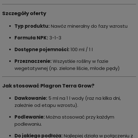
Szczegóły oferty
Typ produktu:
Nawóz mineralny do fazy wzrostu
Formuła NPK:
3-1-3
Dostępne pojemności:
100 ml / 1 l
Przeznaczenie:
Wszystkie rośliny w fazie
wegetatywnej (np. zielone liście, młode pędy)
Jak stosować Plagron Terra Grow?
Dawkowanie:
5 ml na 1 l wody (raz na kilka dni,
zależnie od etapu wzrostu).
Podlewanie:
Można stosować przy każdym
podlewaniu.
Do jakiego podłoża:
Najlepiej działa w połączeniu z