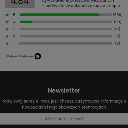
4.84
są wystawione przez zweryfikowanych
klientów, którzy dokonali zakupu w sklepie.
5
(596)
4
(89)
3
(6)
2
(3)
1
(0)
Newsletter
Podaj swój adres e-mail, jeśli chcesz otrzymywać informacje o
nowościach i najciekawszych promocjach