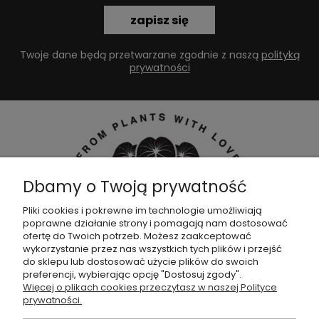
zapisz się
Twoje dane będą przetwarzane zgodnie z naszą
polityką
prywatności
Dbamy o Twoją prywatność
Pliki cookies i pokrewne im technologie umożliwiają
poprawne działanie strony i pomagają nam dostosować
Dołącz do naszej
grupy facebookowej !
ofertę do Twoich potrzeb. Możesz zaakceptować
wykorzystanie przez nas wszystkich tych plików i przejść
do sklepu lub dostosować użycie plików do swoich
POMOC
preferencji, wybierając opcję "Dostosuj zgody".
Więcej o plikach cookies przeczytasz w naszej Polityce
prywatności.
SKLEP