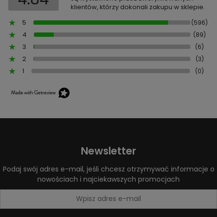
klientów, którzy dokonali zakupu w sklepie.
5
(596)
4
(89)
3
(6)
2
(3)
1
(0)
Newsletter
Podaj swój adres e-mail, jeśli chcesz otrzymywać informacje o
nowościach i najciekawszych promocjach