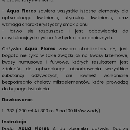
-
Aqua Flores
zawiera wszystkie istotne elementy dla
optymalnego kwitnienia, stymuluje kwitnienie, oraz
wzmaga charakterystyczny smak plonu.
- łatwo się rozpuszcza i jest odpowiednia do
recyrkulacyjnych systemów hydro i aeroponicznych.
Odżywka
Aqua Flores
zawiera stabilizatory pH, jest
bogata nie tylko w takie związki jak np. kwasy krzemowe,
kwasy humusowe i fulwowe, których rezultatem jest
zdolność do optymalnego absorbowania wszystkich
substancji odżywczych, ale również wchłaniane
bezpośrednio chelaty mikroelementów, które prowadzą
do bujnego kwitnienia.
Dawkowanie:
1 : 333 ( 300 ml A i 300 ml B na 100 litrów wody)
Instrukcja:
Dodaj
Aqua Flores
A do zbiornika pożywki. Dobrze