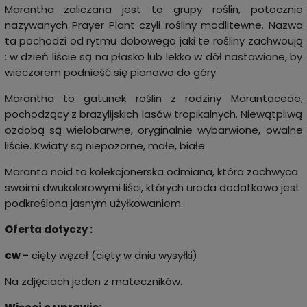
Marantha zaliczana jest to grupy roślin, potocznie
nazywanych Prayer Plant czyli rośliny modlitewne. Nazwa
ta pochodzi od rytmu dobowego jaki te rośliny zachwoują
: w dzień liście są na płasko lub lekko w dół nastawione, by
wieczorem podnieść się pionowo do góry.
Marantha to gatunek roślin z rodziny Marantaceae,
pochodzący z brazylijskich lasów tropikalnych. Niewątpliwą
ozdobą są wielobarwne, oryginalnie wybarwione, owalne
liście. Kwiaty są niepozorne, małe, białe.
Maranta noid to kolekcjonerska odmiana, która zachwyca
swoimi dwukolorowymi liści, których uroda dodatkowo jest
podkreślona jasnym użyłkowaniem.
Oferta dotyczy :
cw -
cięty węzeł (cięty w dniu wysyłki)
Na zdjęciach jeden z mateczników.