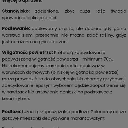
Więcej o uprawie:
Stanowisko:
zacienione, zbyt duża ilość światła
spowoduje blaknięcie liści.
Podlewanie:
podlewamy często, ale dopiero gdy górna
warstwa ziemi przeschnie. Nie można zalać rośliny, gdyż
jest narażona na gnicie korzeni.
Wilgotność powietrza:
Preferują zdecydowanie
podwyższoną wilgotność powietrza - minimum 70%.
Nie rekomendujemy zraszania roślin, ponieważ w
warunkach domowych (o niskiej wilgotności powietrza)
może prowadzić to do obsychania lub choroby grzybowej.
Zdecydowanie lepszym wyborem będzie zaopatrzenie się
w nawilżacz lub ustawienie doniczki na podstawce z
keramzytem.
Podłoże:
Luźne i przepuszczalne podłoże. Polecamy nasze
gotowe mieszanki dedykowane marantowatym: