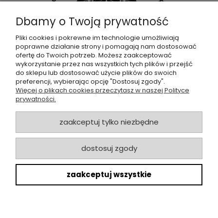
Dbamy o Twoją prywatność
Pliki cookies i pokrewne im technologie umożliwiają
poprawne działanie strony i pomagają nam dostosować
Dołącz do naszej
grupy facebookowej !
ofertę do Twoich potrzeb. Możesz zaakceptować
wykorzystanie przez nas wszystkich tych plików i przejść
do sklepu lub dostosować użycie plików do swoich
POMOC
preferencji, wybierając opcję "Dostosuj zgody".
Więcej o plikach cookies przeczytasz w naszej Polityce
prywatności.
SKLEP
zaakceptuj tylko niezbędne
ZAMÓWIENIA
dostosuj zgody
MOJE KONTO
zaakceptuj wszystkie
O NAS
Copyrights @ 2022 HandsofPlants.pl
pokaż pełną wersję strony