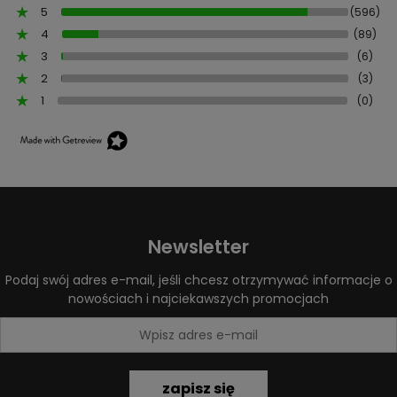
5
(596)
4
(89)
3
(6)
2
(3)
1
(0)
Newsletter
Podaj swój adres e-mail, jeśli chcesz otrzymywać informacje o
nowościach i najciekawszych promocjach
zapisz się