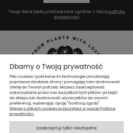
Twoje dane będą przetwarzane zgodnie z naszą
polityką
prywatności
Dbamy o Twoją prywatność
Pliki cookies i pokrewne im technologie umożliwiają
poprawne działanie strony i pomagają nam dostosować
Dołącz do naszej
grupy facebookowej !
ofertę do Twoich potrzeb. Możesz zaakceptować
wykorzystanie przez nas wszystkich tych plików i przejść
do sklepu lub dostosować użycie plików do swoich
POMOC
preferencji, wybierając opcję "Dostosuj zgody".
Więcej o plikach cookies przeczytasz w naszej Polityce
prywatności.
SKLEP
zaakceptuj tylko niezbędne
ZAMÓWIENIA