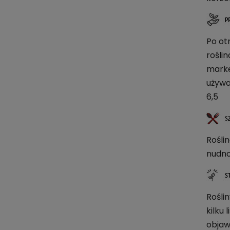
Po ot
rośli
marke
używa
6,5
Roślin
nudno
Rośli
kilku
objaw