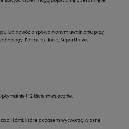
nie zawijać liście i mogą pojawić się obeschnięte
iącu lub nawóz o spowolnionym uwalnianiu przy
hnology: Formulex, Ionic, Superthrive,
tymalnie 1-2 liście miesięcznie.
a z liśćmi, które z czasem wytworzą własne