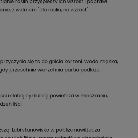
anie roślin przyspieszy ich wzrost i poprawi
ie, z widmem "dla roślin, na wzrost".
przyczynia się to do gnicia korzeni. Woda miękka,
dy przeschnie wierzchnia partia podłoża.
 i słabej cyrkulacji powietrza w mieszkaniu,
dzeń liści.
iższą. Lubi stanowisko w pobliżu nawilżacza