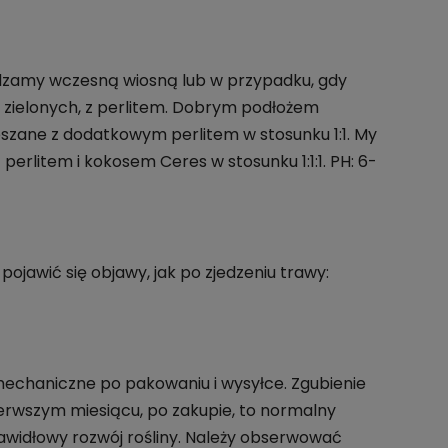
sadzamy wczesną wiosną lub w przypadku, gdy
in zielonych, z perlitem. Dobrym podłożem
szane z dodatkowym perlitem w stosunku 1:1. My
erlitem i kokosem Ceres w stosunku 1:1:1. PH: 6-
 pojawić się objawy, jak po zjedzeniu trawy:
 mechaniczne po pakowaniu i wysyłce. Zgubienie
 pierwszym miesiącu, po zakupie, to normalny
awidłowy rozwój rośliny. Należy obserwować