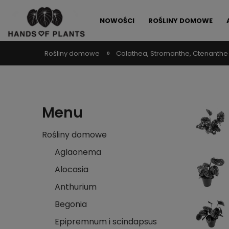
NOWOŚCI
ROŚLINY DOMOWE
»
Rośliny domowe
Calathea, Stromanthe, Ctenanthe
ALLEGRO LOKALNIE
PROMOCJE
Menu
Rośliny domowe
Aglaonema
Alocasia
Anthurium
Begonia
Epipremnum i scindapsus