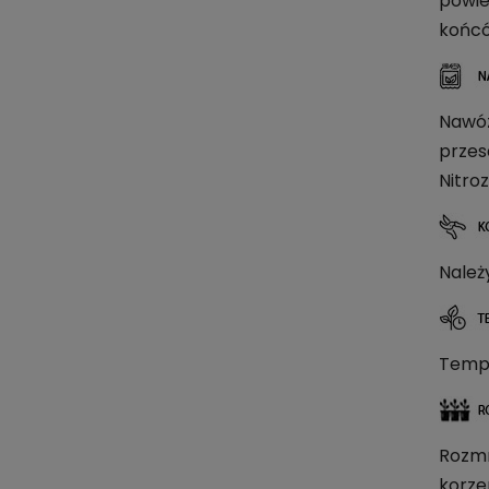
powiet
końcó
Nawóz
przes
Nitro
Należy
Tempo
Rozmn
korze