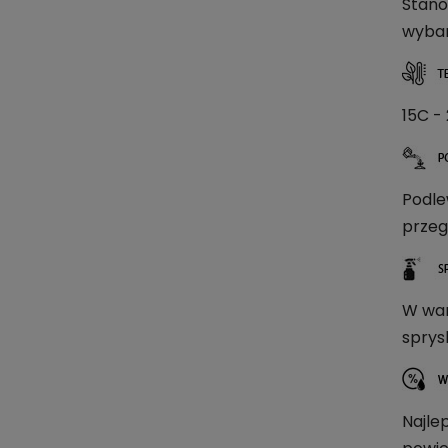
Stano
wybar
15C -
Podle
przeg
W war
sprysk
Najle