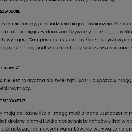
rzymaniu rośliny, przesadzanie nie jest koniecznie. Prze
na nie mieści się już w doniczce. Używamy podłoża, do rośl
towym jest Composana do palm i roślin zielonych wymie
my i polecamy podłoże allmix firmy biobizz wymieszane z p
a nie jest toksyczna dla zwierząt i ludzi. Po spożyciu mogą
ści i wymioty.
ny mają delikatne liście i mogą mieć drobne uszkodzenia
 liści, drobne plamki i lekko obeschnięte końcówki liści w
 aklimatyzacji do nowych warunków. Nie wpływa to na pr