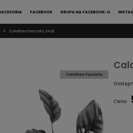
AKCESORIA
FACEBOOK
GRUPA NA FACEBOOK-U
INSTA
»
Calathea fasciata, II kat
FAQ
KONTAKT
Cala
Calathea fasciata
Dostępn
Cena: