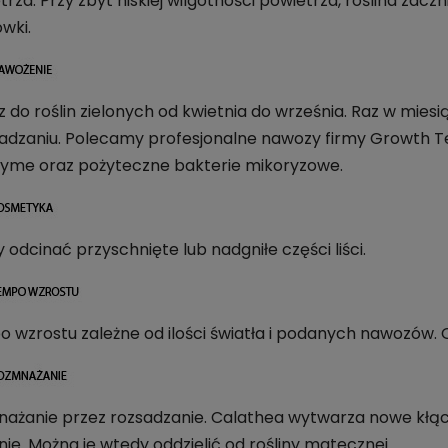
rza. Przy zbyt niskiej wilgotności powietrza, roślina zacz
wki.
 do roślin zielonych od kwietnia do września. Raz w mies
adzaniu. Polecamy profesjonalne nawozy firmy Growth Tec
zyme oraz pożyteczne bakterie mikoryzowe.
 odcinać przyschnięte lub nadgniłe części liści.
 wzrostu zależne od ilości światła i podanych nawozów. Op
ażanie przez rozsadzanie. Calathea wytwarza nowe kłącz
nie. Można je wtedy oddzielić od rośliny matecznej.