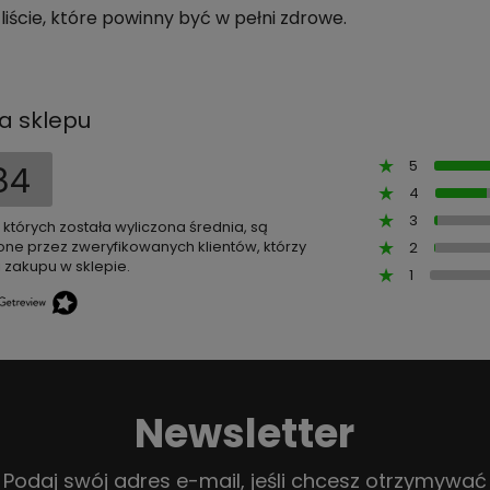
liście, które powinny być w pełni zdrowe.
a sklepu
5
84
4
3
z których została wyliczona średnia, są
ne przez zweryfikowanych klientów, którzy
2
 zakupu w sklepie.
1
Newsletter
Podaj swój adres e-mail, jeśli chcesz otrzymywać