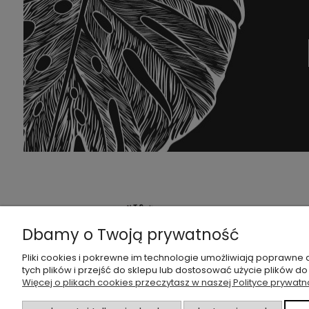
PO
Dbamy o Twoją prywatność
FAQ
Pliki cookies i pokrewne im technologie umożliwiają poprawne
tych plików i przejść do sklepu lub dostosować użycie plików do
Zwrot
Więcej o plikach cookies przeczytasz w naszej Polityce prywatn
śledź nas na:
Regu
Polit