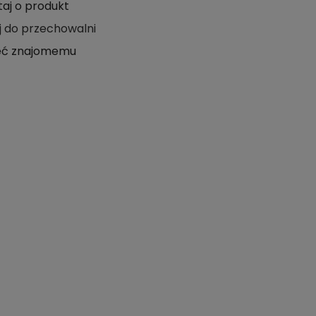
taj o produkt
j do przechowalni
eć znajomemu