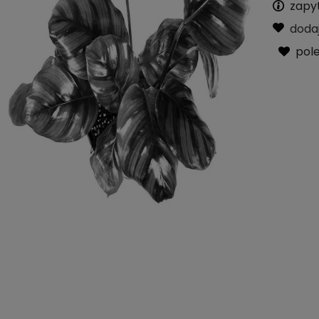
zapy
doda
pol