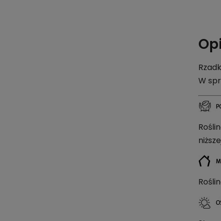
Op
Rzadk
W spr
Rośli
niższe
Rośli