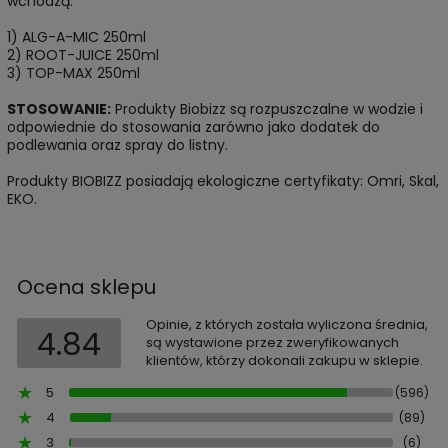
wchodzą:
1) ALG-A-MIC 250ml
2) ROOT-JUICE 250ml
3) TOP-MAX 250ml
STOSOWANIE:
Produkty Biobizz są rozpuszczalne w wodzie i
odpowiednie do stosowania zarówno jako dodatek do
podlewania oraz spray do listny.
Produkty BIOBIZZ posiadają ekologiczne certyfikaty: Omri, Skal,
EKO.
Ocena sklepu
Opinie, z których została wyliczona średnia,
4.84
są wystawione przez zweryfikowanych
klientów, którzy dokonali zakupu w sklepie.
5
(596)
4
(89)
3
(6)