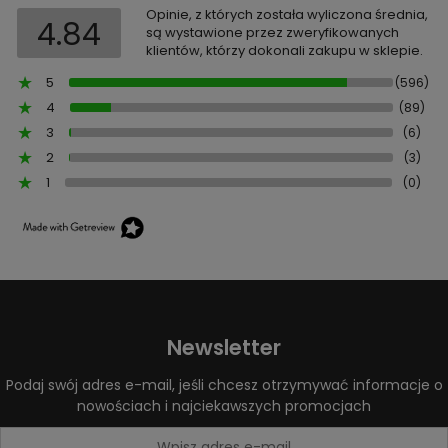
Opinie, z których została wyliczona średnia,
4.84
są wystawione przez zweryfikowanych
klientów, którzy dokonali zakupu w sklepie.
5
(596)
4
(89)
3
(6)
2
(3)
1
(0)
Newsletter
Podaj swój adres e-mail, jeśli chcesz otrzymywać informacje o
nowościach i najciekawszych promocjach