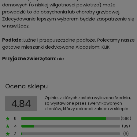
domowych (o niskiej wilgotności powietrza) może
prowadzić to do obsychania lub choroby grzybowej.
Zdecydowanie lepszym wyborem będzie zaopatrzenie się
w nawilżacz.
Podłoże:
Luźne i przepuszczalne podłoże. Polecamy nasze
gotowe mieszanki dedykowane Alocasiom:
KLIK
Przyjazne zwierzętom:
nie
Ocena sklepu
Opinie, z których została wyliczona średnia,
4.84
są wystawione przez zweryfikowanych
klientów, którzy dokonali zakupu w sklepie.
5
(596)
4
(89)
3
(6)