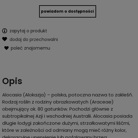
powiadom o dostępności
zapytaj o produkt
dodaj do przechowalni
poleć znajomemu
Opis
Alocasia (Alokazja) – polska, potoczna nazwa to zakleśń.
Rodzaj roślin z rodziny obrazkowatych (Araceae)
obejmujący ok. 80 gatunków. Pochodzi głównie z
subtropikalnej Azji i wschodniej Australii. Alocasia posiada
długie łodygi zakończone dużymi, strzałkowatymi liśćmi,
które w zależności od odmiany mogą mieć różny kolor,
dekoracyjne unerwienie lub pofalowany brzeg.