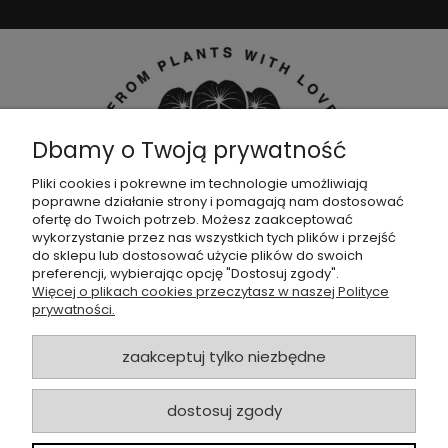
Dbamy o Twoją prywatność
Pliki cookies i pokrewne im technologie umożliwiają
poprawne działanie strony i pomagają nam dostosować
Dołącz do naszej
grupy facebookowej !
ofertę do Twoich potrzeb. Możesz zaakceptować
wykorzystanie przez nas wszystkich tych plików i przejść
do sklepu lub dostosować użycie plików do swoich
POMOC
preferencji, wybierając opcję "Dostosuj zgody".
Więcej o plikach cookies przeczytasz w naszej Polityce
prywatności.
SKLEP
zaakceptuj tylko niezbędne
ZAMÓWIENIA
dostosuj zgody
MOJE KONTO