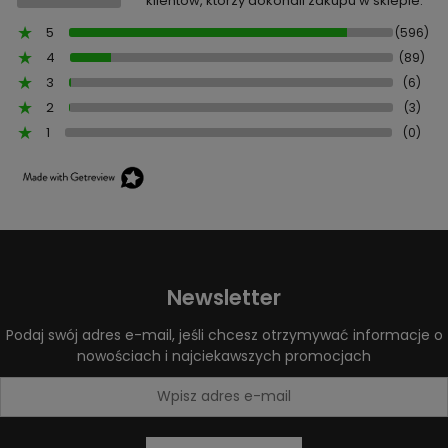
klientów, którzy dokonali zakupu w sklepie.
5
(596)
4
(89)
3
(6)
2
(3)
1
(0)
Newsletter
Podaj swój adres e-mail, jeśli chcesz otrzymywać informacje o
nowościach i najciekawszych promocjach