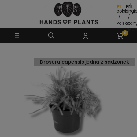
Drosera capensis jedna z sadzonek