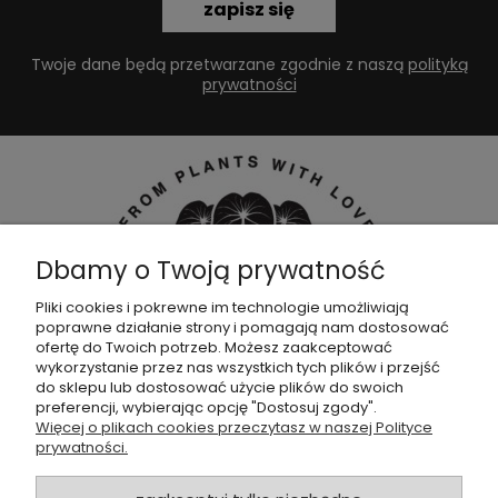
zapisz się
Twoje dane będą przetwarzane zgodnie z naszą
polityką
prywatności
Dbamy o Twoją prywatność
Pliki cookies i pokrewne im technologie umożliwiają
poprawne działanie strony i pomagają nam dostosować
Dołącz do naszej
grupy facebookowej !
ofertę do Twoich potrzeb. Możesz zaakceptować
wykorzystanie przez nas wszystkich tych plików i przejść
do sklepu lub dostosować użycie plików do swoich
POMOC
preferencji, wybierając opcję "Dostosuj zgody".
Więcej o plikach cookies przeczytasz w naszej Polityce
prywatności.
SKLEP