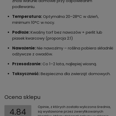
znosi warunki domowe przy odpowiednim
podlewaniu.
Temperatura:
Optymalna 20–28°C w dzień,
minimum 10°C w nocy.
Podłoże:
Kwaśny torf bez nawozów + perlit lub
piasek kwarcowy (proporcja 2:1)
Nawożenie:
Nie nawozimy – roślina pobiera składniki
odżywcze z owadów.
Przesadzanie:
Co 1–2 lata, najlepiej wiosną.
Toksyczność:
Bezpieczna dla zwierząt domowych.
Ocena sklepu
Opinie, z których została wyliczona średnia,
4.84
są wystawione przez zweryfikowanych