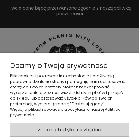
Twoje dane będą przetwarzane zgodnie z naszą
polityką
prywatności
Dbamy o Twoją prywatność
Pliki cookies i pokrewne im technologie umożliwiają
poprawne działanie strony i pomagają nam dostosować
Dołącz do naszej
grupy facebookowej !
ofertę do Twoich potrzeb. Możesz zaakceptować
wykorzystanie przez nas wszystkich tych plików i przejść
do sklepu lub dostosować użycie plików do swoich
POMOC
preferencji, wybierając opcję "Dostosuj zgody".
Więcej o plikach cookies przeczytasz w naszej Polityce
prywatności.
SKLEP
zaakceptuj tylko niezbędne
ZAMÓWIENIA