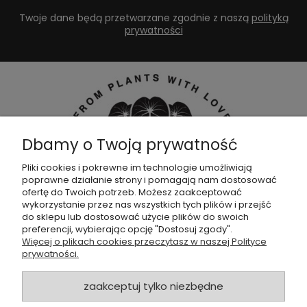
Twoje dane będą przetwarzane zgodnie z naszą
polityką
prywatności
Dbamy o Twoją prywatność
Pliki cookies i pokrewne im technologie umożliwiają
poprawne działanie strony i pomagają nam dostosować
Dołącz do naszej
grupy facebookowej !
ofertę do Twoich potrzeb. Możesz zaakceptować
wykorzystanie przez nas wszystkich tych plików i przejść
do sklepu lub dostosować użycie plików do swoich
POMOC
preferencji, wybierając opcję "Dostosuj zgody".
Więcej o plikach cookies przeczytasz w naszej Polityce
prywatności.
SKLEP
zaakceptuj tylko niezbędne
ZAMÓWIENIA