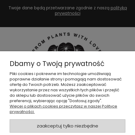
Twoje dane będą przetwarzane zgodnie z naszą
polityką
prywatności
Dbamy o Twoją prywatność
Pliki cookies i pokrewne im technologie umożliwiają
poprawne działanie strony i pomagają nam dostosować
Dołącz do naszej
grupy facebookowej !
ofertę do Twoich potrzeb. Możesz zaakceptować
wykorzystanie przez nas wszystkich tych plików i przejść
do sklepu lub dostosować użycie plików do swoich
POMOC
preferencji, wybierając opcję "Dostosuj zgody".
Więcej o plikach cookies przeczytasz w naszej Polityce
prywatności.
SKLEP
zaakceptuj tylko niezbędne
ZAMÓWIENIA