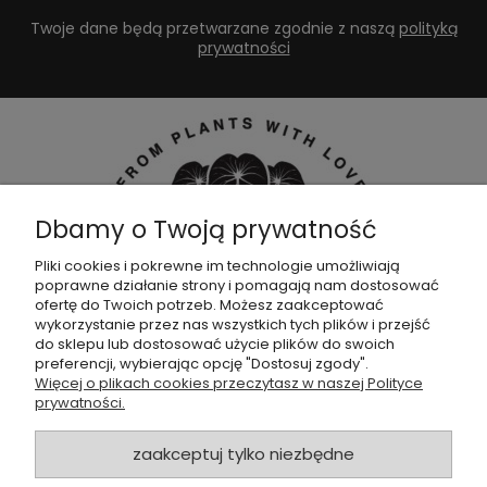
Twoje dane będą przetwarzane zgodnie z naszą
polityką
prywatności
Dbamy o Twoją prywatność
Pliki cookies i pokrewne im technologie umożliwiają
poprawne działanie strony i pomagają nam dostosować
Dołącz do naszej
grupy facebookowej !
ofertę do Twoich potrzeb. Możesz zaakceptować
wykorzystanie przez nas wszystkich tych plików i przejść
do sklepu lub dostosować użycie plików do swoich
POMOC
preferencji, wybierając opcję "Dostosuj zgody".
Więcej o plikach cookies przeczytasz w naszej Polityce
prywatności.
SKLEP
zaakceptuj tylko niezbędne
ZAMÓWIENIA