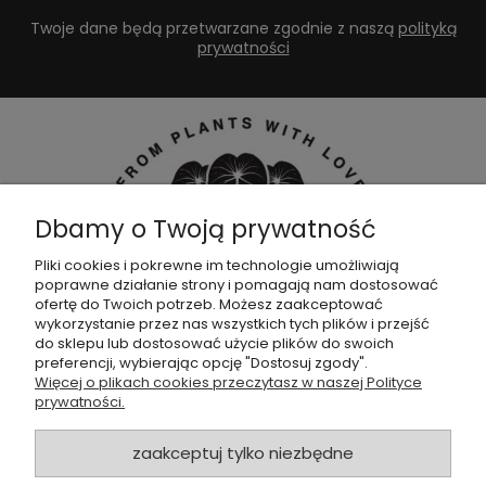
Twoje dane będą przetwarzane zgodnie z naszą
polityką
prywatności
Dbamy o Twoją prywatność
Pliki cookies i pokrewne im technologie umożliwiają
poprawne działanie strony i pomagają nam dostosować
Dołącz do naszej
grupy facebookowej !
ofertę do Twoich potrzeb. Możesz zaakceptować
wykorzystanie przez nas wszystkich tych plików i przejść
do sklepu lub dostosować użycie plików do swoich
POMOC
preferencji, wybierając opcję "Dostosuj zgody".
Więcej o plikach cookies przeczytasz w naszej Polityce
prywatności.
SKLEP
zaakceptuj tylko niezbędne
ZAMÓWIENIA