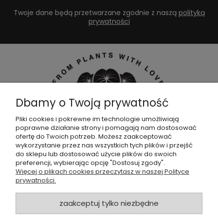
Twoje dane będą przetwarzane zgodnie z naszą
polityką
prywatności
Dbamy o Twoją prywatność
Pliki cookies i pokrewne im technologie umożliwiają
poprawne działanie strony i pomagają nam dostosować
Dołącz do naszej
grupy facebookowej !
ofertę do Twoich potrzeb. Możesz zaakceptować
wykorzystanie przez nas wszystkich tych plików i przejść
do sklepu lub dostosować użycie plików do swoich
POMOC
preferencji, wybierając opcję "Dostosuj zgody".
Więcej o plikach cookies przeczytasz w naszej Polityce
prywatności.
SKLEP
zaakceptuj tylko niezbędne
ZAMÓWIENIA