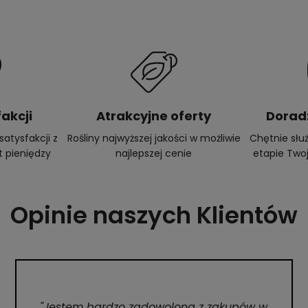
akcji
Atrakcyjne oferty
Dorad
atysfakcji z
Rośliny najwyższej jakości w możliwie
Chętnie sł
t pieniędzy
najlepszej cenie
etapie Twoj
Opinie naszych Klientów
"Jestem bardzo zadowolona z zakupów w