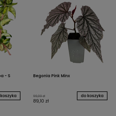
a - S
Begonia Pink Minx
 koszyka
do koszyka
99,00 zł
89,10 zł