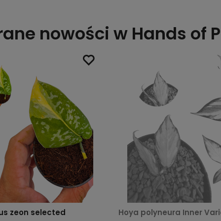
ane nowości w Hands of P
us zeon selected
Hoya polyneura Inner Var