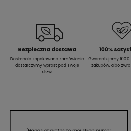
Bezpieczna dostawa
100% satysf
Doskonale zapakowane zamówienie
Gwarantujemy 100% s
dostarczymy wprost pod Twoje
zakupów, albo zwro
drzwi
"Hands of platns to mój sklep numer