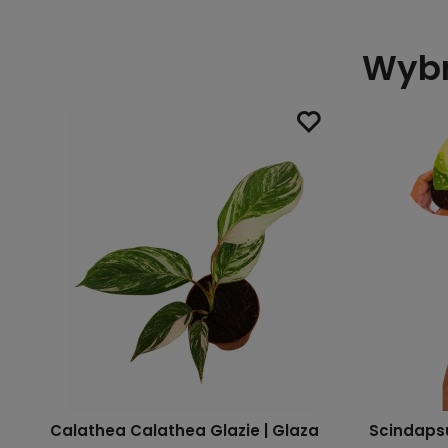
Wybr
en
Calathea Calathea Glazie | Glaza
Scindaps