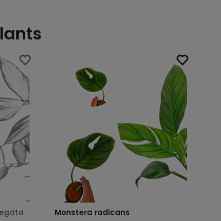
lants
iegata
Monstera radicans
Sc