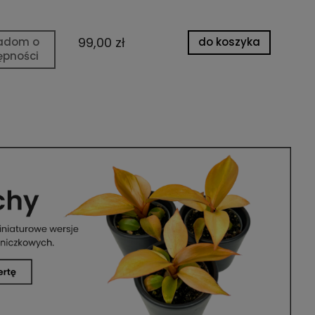
99,00 zł
14
adom o
do koszyka
ępności