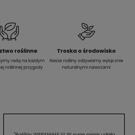
ztwo roślinne
Troska o środowisko
użymy radą na każdym
Nasze rośliny odżywiamy wyłącznie
ej roślinnej przygody
naturalnymi nawozami
"Rośliny WSPANIAŁE !!! W supe cenie udało