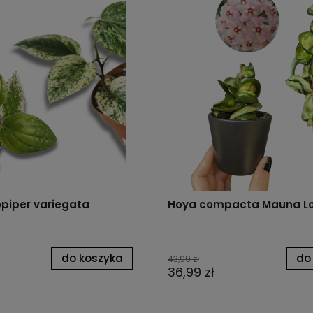
piper variegata
Hoya compacta Mauna Lo
do koszyka
do
43,99 zł
36,99 zł