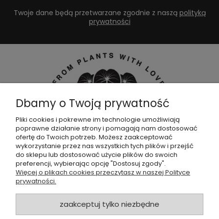
Twoje dane będą przetwarzane zgodnie z naszą
polityką
prywatności
Dbamy o Twoją prywatność
Pliki cookies i pokrewne im technologie umożliwiają
poprawne działanie strony i pomagają nam dostosować
Dołącz do naszej
grupy facebookowej !
ofertę do Twoich potrzeb. Możesz zaakceptować
wykorzystanie przez nas wszystkich tych plików i przejść
do sklepu lub dostosować użycie plików do swoich
POMOC
preferencji, wybierając opcję "Dostosuj zgody".
Więcej o plikach cookies przeczytasz w naszej Polityce
prywatności.
SKLEP
zaakceptuj tylko niezbędne
ZAMÓWIENIA