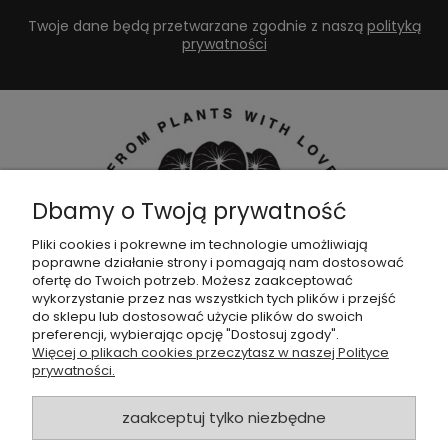
Twoje dane będą przetwarzane zgodnie z naszą
polityką
prywatności
Dbamy o Twoją prywatność
Pliki cookies i pokrewne im technologie umożliwiają
poprawne działanie strony i pomagają nam dostosować
Dołącz do naszej
grupy facebookowej !
ofertę do Twoich potrzeb. Możesz zaakceptować
wykorzystanie przez nas wszystkich tych plików i przejść
do sklepu lub dostosować użycie plików do swoich
POMOC
preferencji, wybierając opcję "Dostosuj zgody".
Więcej o plikach cookies przeczytasz w naszej Polityce
prywatności.
SKLEP
zaakceptuj tylko niezbędne
ZAMÓWIENIA